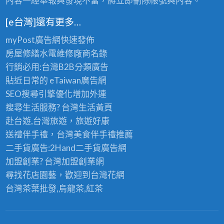
內容一經舉報與發現不當，將立即刪除帳號與內容。
[e台灣]還有更多…
myPost廣告網
快速發佈
房屋修繕
水電維修廠商名錄
行銷必用:台灣B2B
分類廣告
貼近日常的
eTaiwan廣告網
SEO搜尋引擎優化
增加外連
搜尋生活服務? 台灣
生活黃頁
赴台遊,台灣旅遊
，旅遊好康
送禮伴手禮，台灣美食
伴手禮
推薦
二手貨廣告:2Hand
二手貨
廣告網
加盟創業? 台灣
加盟創業
網
尋找花店園藝，歡迎到
台灣花網
台灣茶葉批發
,烏龍茶,紅茶