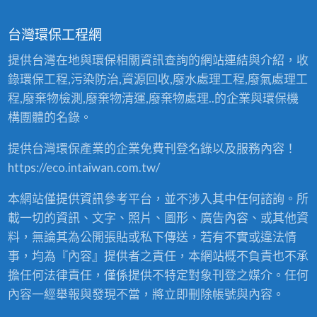
流， 讓您的各項貴金屬資源回收可以獲得最佳的
金
時
屬
利潤，專業服務國內各中小產業，少量多樣，下
回
台灣環保工程網
全
收
腳料、報廢品，提供優質、滿意服務。 貴金屬回
、
收
省
收/貴金屬收購 本公司為專業貴金屬精煉中心，需
提供台灣在地與環保相關資訊查詢的網站連結與介紹，收
購
、
求各類稀貴金屬純料及貴金屬廢料回收，歡迎您
服
買
錄環保工程,污染防治,資源回收,廢水處理工程,廢氣處理工
賣
成為長期合作夥伴。 秉持專業精神、誠信為您服
務！
，
程,廢棄物檢測,廢棄物清運,廢棄物處理..的企業與環保機
2
務，保障客戶權益、交易安全保…
4
構團體的名錄。
小
時
全
省
提供台灣環保產業的企業免費刊登名錄以及服務內容！
服
務
https://eco.intaiwan.com.tw/
！
本網站僅提供資訊參考平台，並不涉入其中任何諮詢。所
載一切的資訊、文字、照片、圖形、廣告內容、或其他資
料，無論其為公開張貼或私下傳送，若有不實或違法情
事，均為『內容』提供者之責任，本網站概不負責也不承
擔任何法律責任，僅係提供不特定對象刊登之媒介。任何
內容一經舉報與發現不當，將立即刪除帳號與內容。