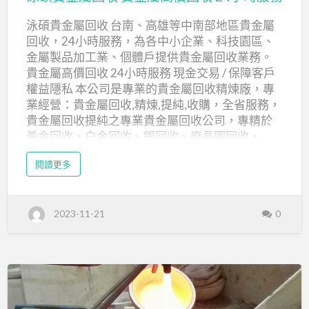
金
屬回收,桃園貴金屬回收 新竹貴金屬回收, 辦事處:
泳碩貴金屬回收 台南、高雄等中南部地區貴金屬
屬
新竹東區 桃園貴金屬回收, …
回收，24小時服務，為各中小企業、科技園區、
回
金屬製品加工業、個體戶提供貴金屬回收業務。
收
貴金屬高價回收 24小時服務 現金交易 / 保障客戶
貴
權益隱私 本公司是專業的貴金屬回收精煉廠，專
金
業經營：貴金屬回收,精煉,提純,收購，全省服務，
屬
貴金屬回收提純之專業貴金屬回收公司，專精於
黃金回收、白金回收、銀回收、廢晶圓回收、
高
CPU回收..等貴金屬回收、精煉、提純、收購，高
價
a
閱讀更多
價現金回收，保障客戶權益及隱私。 金 Au 貴金屬
b
回
o
回收 固態物件：氰化金鉀(金鹽)、靶材物料、鍍金
u
收
t
廢料、下腳料、合金料、NG料、各類含〝金〞物
泳
24
2023-11-21
0
碩
料處理。 液態物件：電鍍金液、剝金液、各類含
貴
小
〝金〞廢水處理。 銀 Ag 貴金屬回收 固態物件：
金
屬
銀膏、導電銀漿、銀膠、含銀廢土、合金銀料、
回
時
收
廢銀板、靶材物料、擦銀布、擦銀手套、各類含
貴
服
金
〝銀〞物料處理。 液態物件：電鍍銀液、硝酸銀
屬
務
高
液、硫酸銀液、各類含〝銀〞廢水處理。 鈀 Pd貴
泓
價
回