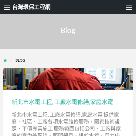
台灣環保工程網
Blog
BLOG
新
北
市
新北市水電工程, 工廠水電修繕,家庭水電
水
新北市水電工程, 工廠水電修繕,家庭水電 提供家
電
庭、社區、工廠各項水電維修服務，國家技術證
工
照，平價專業施工 服務範圍包括公司、工廠與家
程,
庭的室內外配線、照明器具、排給水管、電力申