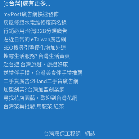
[e台灣]還有更多…
myPost廣告網
快速發佈
房屋修繕
水電維修廠商名錄
行銷必用:台灣B2B
分類廣告
貼近日常的
eTaiwan廣告網
SEO搜尋引擎優化
增加外連
搜尋生活服務? 台灣
生活黃頁
赴台遊,台灣旅遊
，旅遊好康
送禮伴手禮，台灣美食
伴手禮
推薦
二手貨廣告:2Hand
二手貨
廣告網
加盟創業? 台灣
加盟創業
網
尋找花店園藝，歡迎到
台灣花網
台灣茶葉批發
,烏龍茶,紅茶
台灣環保工程網
網誌