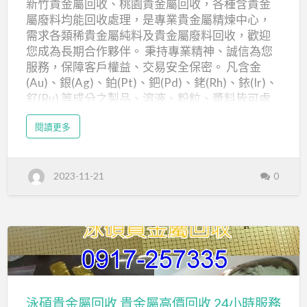
新竹貴金屬回收、桃園貴金屬回收，各種含貴金
優…
回
屬廢料均能回收處理，是專業貴金屬精煉中心，
收/
需求各類稀貴金屬純料及貴金屬廢料回收，歡迎
桃
您成為長期合作夥伴。 秉持專業精神、誠信為您
園
服務，保障客戶權益、交易安全保密。 凡含金
貴
(Au)、銀(Ag)、鉑(Pt)、鈀(Pd)、銠(Rh)、銥(Ir)、
釕(Ru) 等成分之製品、溶液、粉粒、漿料皆可處
金
理。 各類黃金、白金及稀有貴金屬廢液廢水。 各
屬
a
閱讀更多
類黃金、白金及稀有貴金屬粉末粉粒。 各類黃
b
回
o
金、白金及稀有貴金屬膠。 各類黃金、白金及稀
u
收
t
有貴金屬渣。 金鹽、靶材、導線、金線、感溫
新
2023-11-21
0
竹
棒、金土。 本公司從事各種新竹貴金屬回收、桃
貴
園貴金屬回收金屬資源回收的服務，秉持著物盡
金
屬
其用的精神，減少大自然破壞的環保觀念，讓原
回
收
本的廢棄物發揮利用價值同時達到經濟的效益，
/
桃
可說是一舉數得的服務。 24小時全省專人服務 貴
園
貴
金屬回收買賣、半導體貴金屬回收、電鍍廠貴金
泳
金
屬
屬回收，收購含貴金屬元素之電子零組件，下腳
回
碩
收
料…等。專業服務國內各中小產業，少量多樣，下
貴
泳碩貴金屬回收 貴金屬高價回收 24小時服務
腳料、報廢品，提供優質、滿意服務。 新竹貴金