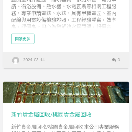
工
請、衛浴設備、熱水器、水電瓦斯等相關工程服
廠
務，專業申請電錶、水錶，具有甲種電匠、室內
水
配線與用電設備檢驗證照，工程經驗豐富，效率
高，評價高。用心為您解決水電問題，報價合
電
理。 一般家庭更需要可靠的水電維修、修繕的水
修
a
閱讀更多
電工程行，才能有效率地處理水管方面漏水、電
b
繕,
o
器方面線路問題、各項排水設施與線路維修等。
u
家
t
我們專注於服務品質，願意為您提供專業建議，
新
庭
2024-03-14
0
北
為您細心選擇材料設備，為您打造溫馨自在舒適
市
水
的居家環境。 水電工程的服務範圍廣泛，包括高
水
電
壓配電工程、低壓配電工程、水管設備工程、衛
工
電
程
浴設備、消防設備工程、空調工程、電信電視工
,
工
程、高壓電申請、低壓電申請、自來水申請；除
廠
水
了水電工程之外，更整合房屋修繕的專業團隊，
新
電
修
包括防水、土木、油漆和裝修設計等，提供企業
繕
竹
,
公司、工廠與家庭的修繕需要，多年來全方位的
家
貴
庭
新竹貴金屬回收/桃園貴金屬回收
服務，得到廣大客戶的肯定。 昱金水電工程行 位
水
金
電
於新北市新莊區，具有甲級電匠執照、室內配線
新竹貴金屬回收/桃園貴金屬回收 本公司專業服務
屬
乙級、用電設備檢驗等職業證照，以專業技術與