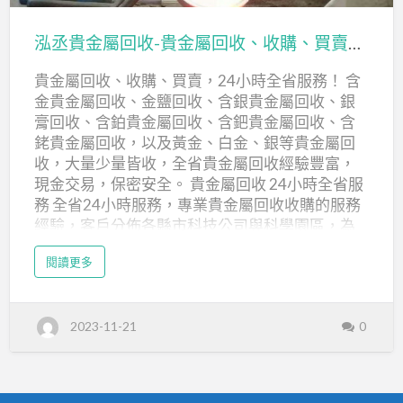
金屬回收 固態物件：石化觸媒、汽車觸媒、鈀合
收
丞
2
金、鈀金靶材、各類含〝鈀〞物料處理。 液態物
4
貴
小
泓丞貴金屬回收-貴金屬回收、收購、買賣，24小時全省服務！
件：電鍍鈀液、各類含〝鈀〞廢水處理。 鉑 Pt貴
時
金
服
金屬回收 固態物件：石化觸媒、汽車觸媒、鉑合
務
貴金屬回收、收購、買賣，24小時全省服務！ 含
屬
金、鉑金靶材、各類含…
金貴金屬回收、金鹽回收、含銀貴金屬回收、銀
回
膏回收、含鉑貴金屬回收、含鈀貴金屬回收、含
收-
銠貴金屬回收，以及黃金、白金、銀等貴金屬回
貴
收，大量少量皆收，全省貴金屬回收經驗豐富，
金
現金交易，保密安全。 貴金屬回收 24小時全省服
屬
務 全省24小時服務，專業貴金屬回收收購的服務
經驗，客戶分佈各縣市科技公司與科學園區，為
回
社會各界提供貴金屬回收服務，歡迎來電比價/估
收、
a
閱讀更多
價。 泓丞貴金屬回收 貴金屬收購/回收 誠信保密
b
收
o
貴金屬回收買賣、半導體貴金屬回收、電鍍廠貴
u
購、
t
金屬回收，收購含貴金屬元素之電子零組件，下
泓
買
2023-11-21
0
丞
腳料…等。針對金、銀、釕、銠、鈀、鋨、銥、鉑
貴
賣，
等貴金屬提純，設備齊全，歡迎長期合作。 泓丞
金
屬
貴金屬回收 貴金屬回收 現金交易 現場現金價或配
回
24
收
合客戶付款方式。歡迎個人與企業詢價，同業交
-
小
貴