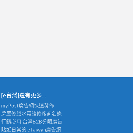
[e台灣]還有更多…
myPost廣告網
快速發佈
房屋修繕
水電維修廠商名錄
行銷必用:台灣B2B
分類廣告
貼近日常的
eTaiwan廣告網