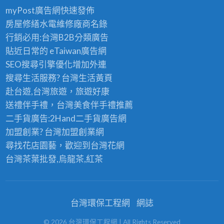
myPost廣告網
快速發佈
房屋修繕
水電維修廠商名錄
行銷必用:台灣B2B
分類廣告
貼近日常的
eTaiwan廣告網
SEO搜尋引擎優化
增加外連
搜尋生活服務? 台灣
生活黃頁
赴台遊,台灣旅遊
，旅遊好康
送禮伴手禮，台灣美食
伴手禮
推薦
二手貨廣告:2Hand
二手貨
廣告網
加盟創業? 台灣
加盟創業
網
尋找花店園藝，歡迎到
台灣花網
台灣茶葉批發
,烏龍茶,紅茶
台灣環保工程網
網誌
©
2026
台灣環保工程網
| All Rights Reserved