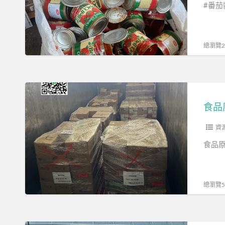
廢
#番茄
銷
毀
總瀏覽25
食
品
食品
原
料
資
報
食品原
廢
總瀏覽53