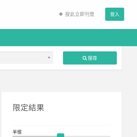
按此立即刊登
登入
搜尋
S
ed
限定結果
半徑