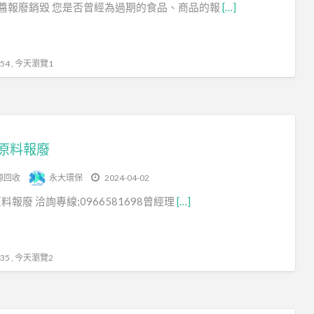
醬報廢銷毀 您是否曾經為過期的食品、商品的報
[…]
源
回
收
4 , 今天瀏覽1
原料報廢
源回收
永大環保
2024-04-02
料報廢 洽詢專線;0966581698曾經理
[…]
5 , 今天瀏覽2