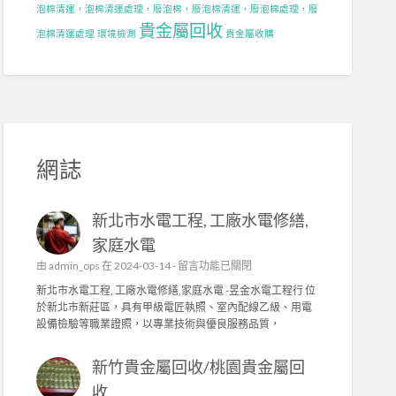
泡棉清運，泡棉清運處理，廢泡棉，廢泡棉清運，廢泡棉處理，廢
貴金屬回收
泡棉清運處理
環境檢測
貴金屬收購
網誌
新北市水電工程, 工廠水電修繕,
家庭水電
在
由
admin_ops
在 2024-03-14 -
留言功能已關閉
〈
新北市水電工程, 工廠水電修繕,家庭水電 -昱金水電工程行 位
新
於新北市新莊區，具有甲級電匠執照、室內配線乙級、用電
北
設備檢驗等職業證照，以專業技術與優良服務品質，
市
水
新竹貴金屬回收/桃園貴金屬回
電
工
收