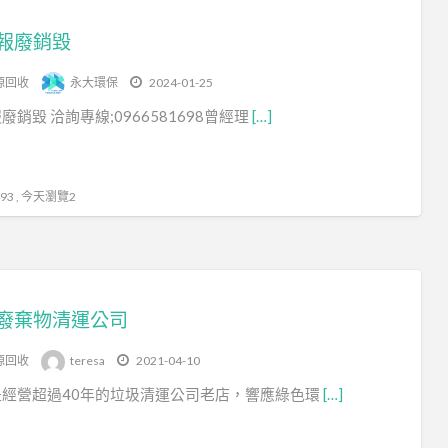
報廢銷毀
源回收
永大環保
2024-01-25
廢銷毀 洽詢專線;0966581698曾經理
[…]
3 , 今天瀏覽2
廢棄物清運公司
源回收
teresa
2021-04-10
是經營超過40年的垃圾清運公司老店，響應綠色環
[…]