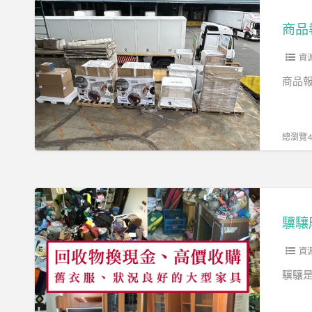
商
品
商品
報
廢
資
銷
商品報
毀
總瀏覽49
驥
驤
驥驤
廢
棄
資
物
驥驤
清
運