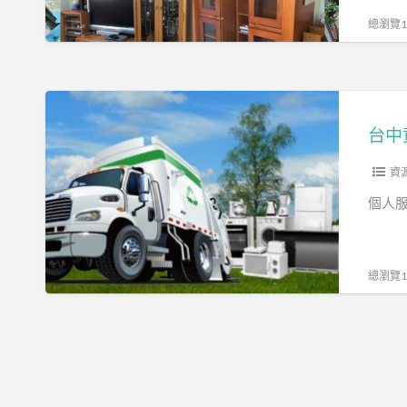
公
總瀏覽10
司
台
中
台中
資
源
資
回
個人服
收
大
豐
總瀏覽10
環
保
科
技