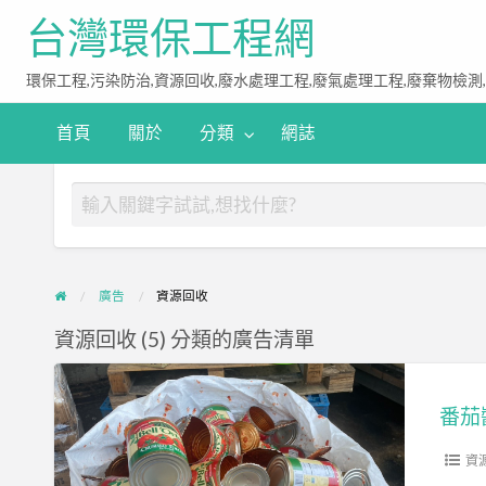
台灣環保工程網
環保工程,污染防治,資源回收,廢水處理工程,廢氣處理工程,廢棄物檢測
首頁
關於
分類
網誌
廣告
資源回收
資源回收 (5) 分類的廣告清單
番
茄
番茄
醬
報
資