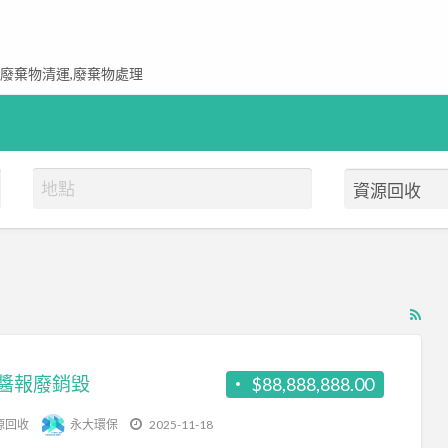
,廢棄物清運,廢棄物處理
RS
Fe
for
醬報廢銷毀
$88,888,888.00
ad
tag
源回收
永大環保
2025-11-18
資