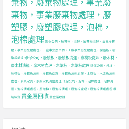
棄物，廢棄物處理，事業廢
棄物，事業廢棄物處理，廢
塑膠，廢塑膠處理，泡棉，
泡棉處理
環保公司，廢棄物，處理，廢棄物處理，事業廢棄
物，事業廢棄物處理，工廠事業廢棄物，工廠事業廢棄物處理，樹脂板，樹
環保公司，廢棧板，廢棧板清運，廢棧板處理，廢木材，
脂板處理
廢木材清運，廢木材處理，木漿板，木漿板處理
環保公司，棧板，
廢棧板，廢棧板清運，廢棧板處理，廢棧板清運處理，木漿板，木漿板清運
處理，系統家具，系統家具清運處理
環保公司，泡棉，泡棉處理，泡棉清
運，泡棉清運處理，廢泡棉，廢泡棉清運，廢泡棉處理，廢泡棉清運處理
環
貴金屬回收
境檢測
貴金屬收購