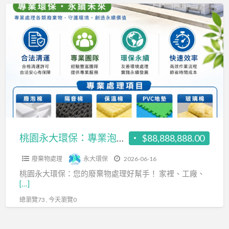
法
桃
清
園
運・
永
快
大
速
環
到
保：
府
專
處
業
理
泡
棉
桃園永大環保：專業泡棉處理，守護環境永續
$88,888,888.00
處
廢棄物處理
永大環保
2026-06-16
理，
桃園永大環保：您的廢棄物處理好幫手！ 家裡、工廠、
守
[…]
護
總瀏覽73 , 今天瀏覽0
環
境