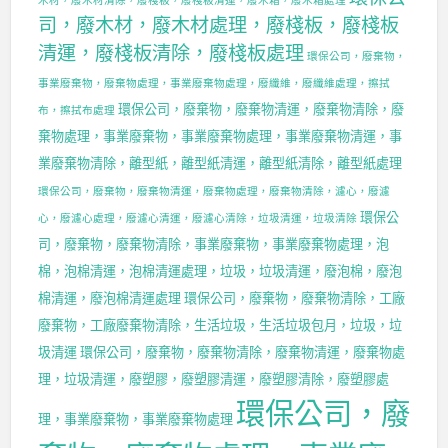
司，廢木材，廢木材處理，廢棧板，廢棧板
清運，廢棧板清除，廢棧板處理
環保公司，廢棄物，
事業廢棄物，廢棄物處理，事業廢棄物處理，廢纖維，廢纖維處理，擦拭
環保公司，廢棄物，廢棄物清運，廢棄物清除，廢
布，擦拭布處理
棄物處理，事業廢棄物，事業廢棄物處理，事業廢棄物清運，事
業廢棄物清除，離型紙，離型紙清運，離型紙清除，離型紙處理
環保公司，廢棄物，廢棄物清運，廢棄物處理，廢棄物清除，濾心，廢濾
環保公
心，廢濾心處理，廢濾心清運，廢濾心清除，垃圾清運，垃圾清除
司，廢棄物，廢棄物清除，事業廢棄物，事業廢棄物處理，泡
棉，泡棉清運，泡棉清運處理，垃圾，垃圾清運，廢泡棉，廢泡
棉清運，廢泡棉清運處理
環保公司，廢棄物，廢棄物清除，工廠
廢棄物，工廠廢棄物清除，生活垃圾，生活垃圾包月，垃圾，垃
圾清運
環保公司，廢棄物，廢棄物清除，廢棄物清運，廢棄物處
理，垃圾清運，廢塑膠，廢塑膠清運，廢塑膠清除，廢塑膠處
環保公司，廢
理，事業廢棄物，事業廢棄物處理