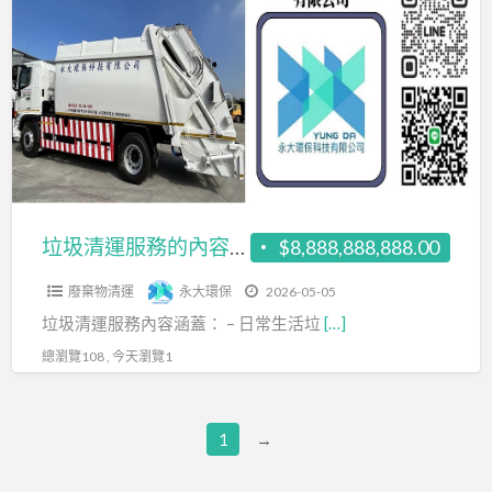
圾
全
清
的
運
關
服
鍵
務
一
的
步
內
容
涵
垃圾清運服務的內容涵蓋面廣且專業，充分考量不同需求，旨在提供便捷、高效的清運方案
$8,888,888,888.00
蓋
廢棄物清運
永大環保
2026-05-05
面
垃圾清運服務內容涵蓋： – 日常生活垃
[…]
廣
且
總瀏覽108 , 今天瀏覽1
專
業，
1
→
充
分