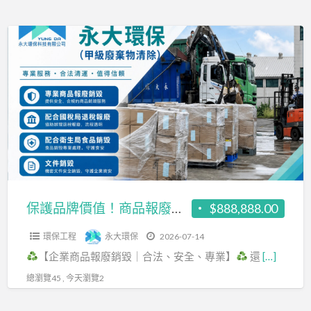
讓
廢
保
塑
護
膠
品
處
牌
理
價
不
值！
再
商
是
品
您
報
的
廢
保護品牌價值！商品報廢銷毀交給專業團隊
$888,888.00
煩
銷
惱！
環保工程
永大環保
2026-07-14
毀
【企業商品報廢銷毀｜合法、安全、專業】
還
[…]
交
給
總瀏覽45 , 今天瀏覽2
專