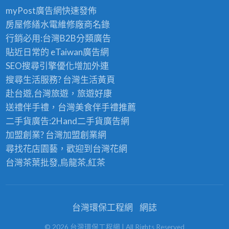
myPost廣告網
快速發佈
房屋修繕
水電維修廠商名錄
行銷必用:台灣B2B
分類廣告
貼近日常的
eTaiwan廣告網
SEO搜尋引擎優化
增加外連
搜尋生活服務? 台灣
生活黃頁
赴台遊,台灣旅遊
，旅遊好康
送禮伴手禮，台灣美食
伴手禮
推薦
二手貨廣告:2Hand
二手貨
廣告網
加盟創業? 台灣
加盟創業
網
尋找花店園藝，歡迎到
台灣花網
台灣茶葉批發
,烏龍茶,紅茶
台灣環保工程網
網誌
©
2026
台灣環保工程網
| All Rights Reserved