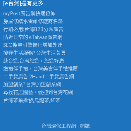
[e台灣]還有更多…
myPost廣告網
快速發佈
房屋修繕
水電維修廠商名錄
行銷必用:台灣B2B
分類廣告
貼近日常的
eTaiwan廣告網
SEO搜尋引擎優化
增加外連
搜尋生活服務? 台灣
生活黃頁
赴台遊,台灣旅遊
，旅遊好康
送禮伴手禮，台灣美食
伴手禮
推薦
二手貨廣告:2Hand
二手貨
廣告網
加盟創業? 台灣
加盟創業
網
尋找花店園藝，歡迎到
台灣花網
台灣茶葉批發
,烏龍茶,紅茶
台灣環保工程網
網誌