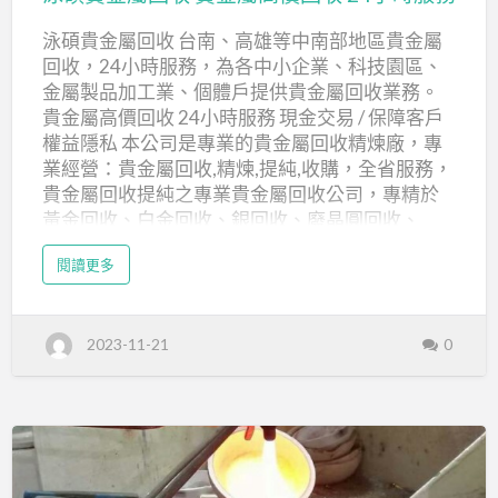
金
屬回收,桃園貴金屬回收 新竹貴金屬回收, 辦事處:
泳碩貴金屬回收 台南、高雄等中南部地區貴金屬
屬
新竹東區 桃園貴金屬回收, …
回收，24小時服務，為各中小企業、科技園區、
回
金屬製品加工業、個體戶提供貴金屬回收業務。
收
貴金屬高價回收 24小時服務 現金交易 / 保障客戶
貴
權益隱私 本公司是專業的貴金屬回收精煉廠，專
金
業經營：貴金屬回收,精煉,提純,收購，全省服務，
屬
貴金屬回收提純之專業貴金屬回收公司，專精於
黃金回收、白金回收、銀回收、廢晶圓回收、
高
CPU回收..等貴金屬回收、精煉、提純、收購，高
價
a
閱讀更多
價現金回收，保障客戶權益及隱私。 金 Au 貴金屬
b
回
o
回收 固態物件：氰化金鉀(金鹽)、靶材物料、鍍金
u
收
t
廢料、下腳料、合金料、NG料、各類含〝金〞物
泳
24
2023-11-21
0
碩
料處理。 液態物件：電鍍金液、剝金液、各類含
貴
小
〝金〞廢水處理。 銀 Ag 貴金屬回收 固態物件：
金
屬
銀膏、導電銀漿、銀膠、含銀廢土、合金銀料、
回
時
收
廢銀板、靶材物料、擦銀布、擦銀手套、各類含
貴
服
金
〝銀〞物料處理。 液態物件：電鍍銀液、硝酸銀
屬
務
高
液、硫酸銀液、各類含〝銀〞廢水處理。 鈀 Pd貴
泓
價
回