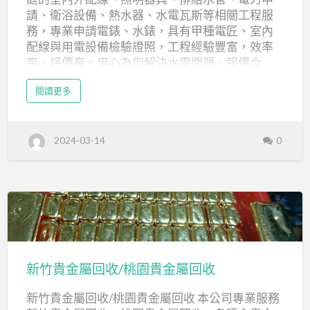
工
請、衛浴設備、熱水器、水電瓦斯等相關工程服
廠
務，專業申請電錶、水錶，具有甲種電匠、室內
水
配線與用電設備檢驗證照，工程經驗豐富，效率
高，評價高。用心為您解決水電問題，報價合
電
理。 一般家庭更需要可靠的水電維修、修繕的水
修
a
閱讀更多
電工程行，才能有效率地處理水管方面漏水、電
b
繕,
o
器方面線路問題、各項排水設施與線路維修等。
u
家
t
我們專注於服務品質，願意為您提供專業建議，
新
庭
2024-03-14
0
北
為您細心選擇材料設備，為您打造溫馨自在舒適
市
水
的居家環境。 水電工程的服務範圍廣泛，包括高
水
電
壓配電工程、低壓配電工程、水管設備工程、衛
工
電
程
浴設備、消防設備工程、空調工程、電信電視工
,
工
程、高壓電申請、低壓電申請、自來水申請；除
廠
水
了水電工程之外，更整合房屋修繕的專業團隊，
新
電
修
包括防水、土木、油漆和裝修設計等，提供企業
繕
竹
,
公司、工廠與家庭的修繕需要，多年來全方位的
家
貴
庭
新竹貴金屬回收/桃園貴金屬回收
服務，得到廣大客戶的肯定。 昱金水電工程行 位
水
金
電
於新北市新莊區，具有甲級電匠執照、室內配線
新竹貴金屬回收/桃園貴金屬回收 本公司專業服務
屬
乙級、用電設備檢驗等職業證照，以專業技術與