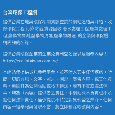
流， 讓您的各項貴金屬資源回收可以獲得最佳的
金
時
屬
利潤，專業服務國內各中小產業，少量多樣，下
回
台灣環保工程網
全
收
腳料、報廢品，提供優質、滿意服務。 貴金屬回
、
收
省
收/貴金屬收購 本公司為專業貴金屬精煉中心，需
提供台灣在地與環保相關資訊查詢的網站連結與介紹，收
購
、
求各類稀貴金屬純料及貴金屬廢料回收，歡迎您
服
買
錄環保工程,污染防治,資源回收,廢水處理工程,廢氣處理工
賣
成為長期合作夥伴。 秉持專業精神、誠信為您服
務！
，
程,廢棄物檢測,廢棄物清運,廢棄物處理..的企業與環保機
2
務，保障客戶權益、交易安全保…
4
構團體的名錄。
小
時
全
省
提供台灣環保產業的企業免費刊登名錄以及服務內容！
服
務
https://eco.intaiwan.com.tw/
！
本網站僅提供資訊參考平台，並不涉入其中任何諮詢。所
載一切的資訊、文字、照片、圖形、廣告內容、或其他資
料，無論其為公開張貼或私下傳送，若有不實或違法情
事，均為『內容』提供者之責任，本網站概不負責也不承
擔任何法律責任，僅係提供不特定對象刊登之媒介。任何
內容一經舉報與發現不當，將立即刪除帳號與內容。