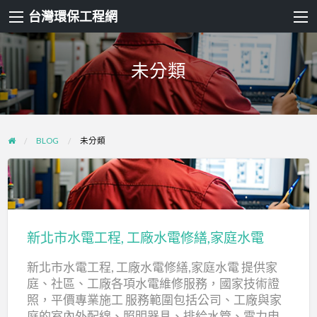
台灣環保工程網
未分類
BLOG
未分類
新
北
市
新北市水電工程, 工廠水電修繕,家庭水電
水
新北市水電工程, 工廠水電修繕,家庭水電 提供家
電
庭、社區、工廠各項水電維修服務，國家技術證
工
照，平價專業施工 服務範圍包括公司、工廠與家
程,
庭的室內外配線、照明器具、排給水管、電力申