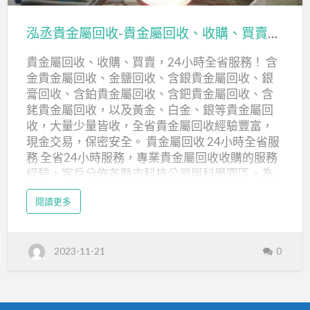
金屬回收 固態物件：石化觸媒、汽車觸媒、鈀合
收
丞
2
金、鈀金靶材、各類含〝鈀〞物料處理。 液態物
4
貴
小
泓丞貴金屬回收-貴金屬回收、收購、買賣，24小時全省服務！
件：電鍍鈀液、各類含〝鈀〞廢水處理。 鉑 Pt貴
時
金
服
金屬回收 固態物件：石化觸媒、汽車觸媒、鉑合
務
貴金屬回收、收購、買賣，24小時全省服務！ 含
屬
金、鉑金靶材、各類含…
金貴金屬回收、金鹽回收、含銀貴金屬回收、銀
回
膏回收、含鉑貴金屬回收、含鈀貴金屬回收、含
收-
銠貴金屬回收，以及黃金、白金、銀等貴金屬回
貴
收，大量少量皆收，全省貴金屬回收經驗豐富，
金
現金交易，保密安全。 貴金屬回收 24小時全省服
屬
務 全省24小時服務，專業貴金屬回收收購的服務
經驗，客戶分佈各縣市科技公司與科學園區，為
回
社會各界提供貴金屬回收服務，歡迎來電比價/估
收、
a
閱讀更多
價。 泓丞貴金屬回收 貴金屬收購/回收 誠信保密
b
收
o
貴金屬回收買賣、半導體貴金屬回收、電鍍廠貴
u
購、
t
金屬回收，收購含貴金屬元素之電子零組件，下
泓
買
2023-11-21
0
丞
腳料…等。針對金、銀、釕、銠、鈀、鋨、銥、鉑
貴
賣，
等貴金屬提純，設備齊全，歡迎長期合作。 泓丞
金
屬
貴金屬回收 貴金屬回收 現金交易 現場現金價或配
回
24
收
合客戶付款方式。歡迎個人與企業詢價，同業交
-
小
貴