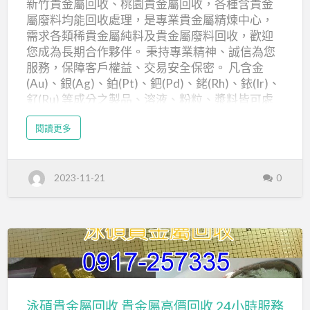
新竹貴金屬回收、桃園貴金屬回收，各種含貴金
優…
回
屬廢料均能回收處理，是專業貴金屬精煉中心，
收/
需求各類稀貴金屬純料及貴金屬廢料回收，歡迎
桃
您成為長期合作夥伴。 秉持專業精神、誠信為您
園
服務，保障客戶權益、交易安全保密。 凡含金
貴
(Au)、銀(Ag)、鉑(Pt)、鈀(Pd)、銠(Rh)、銥(Ir)、
釕(Ru) 等成分之製品、溶液、粉粒、漿料皆可處
金
理。 各類黃金、白金及稀有貴金屬廢液廢水。 各
屬
a
閱讀更多
類黃金、白金及稀有貴金屬粉末粉粒。 各類黃
b
回
o
金、白金及稀有貴金屬膠。 各類黃金、白金及稀
u
收
t
有貴金屬渣。 金鹽、靶材、導線、金線、感溫
新
2023-11-21
0
竹
棒、金土。 本公司從事各種新竹貴金屬回收、桃
貴
園貴金屬回收金屬資源回收的服務，秉持著物盡
金
屬
其用的精神，減少大自然破壞的環保觀念，讓原
回
收
本的廢棄物發揮利用價值同時達到經濟的效益，
/
桃
可說是一舉數得的服務。 24小時全省專人服務 貴
園
貴
金屬回收買賣、半導體貴金屬回收、電鍍廠貴金
泳
金
屬
屬回收，收購含貴金屬元素之電子零組件，下腳
回
碩
收
料…等。專業服務國內各中小產業，少量多樣，下
貴
泳碩貴金屬回收 貴金屬高價回收 24小時服務
腳料、報廢品，提供優質、滿意服務。 新竹貴金