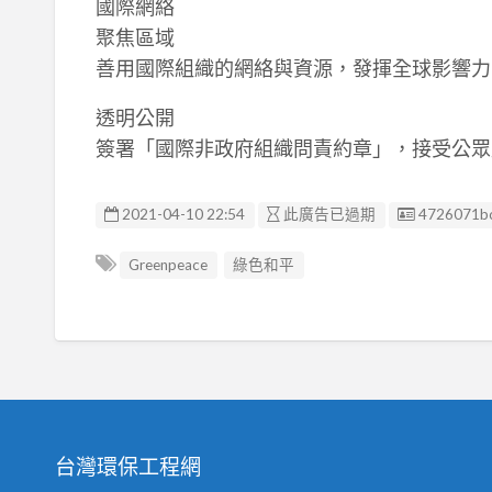
國際網絡
聚焦區域
善用國際組織的網絡與資源，發揮全球影響力
透明公開
簽署「國際非政府組織問責約章」，接受公眾
廣告编號
2021-04-10 22:54
此廣告已過期
4726071b
Greenpeace
綠色和平
台灣環保工程網