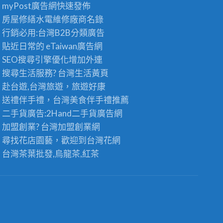
myPost廣告網
快速發佈
房屋修繕
水電維修廠商名錄
行銷必用:台灣B2B
分類廣告
貼近日常的
eTaiwan廣告網
SEO搜尋引擎優化
增加外連
搜尋生活服務? 台灣
生活黃頁
赴台遊,台灣旅遊
，旅遊好康
送禮伴手禮，台灣美食
伴手禮
推薦
二手貨廣告:2Hand
二手貨
廣告網
加盟創業? 台灣
加盟創業
網
尋找花店園藝，歡迎到
台灣花網
台灣茶葉批發
,烏龍茶,紅茶