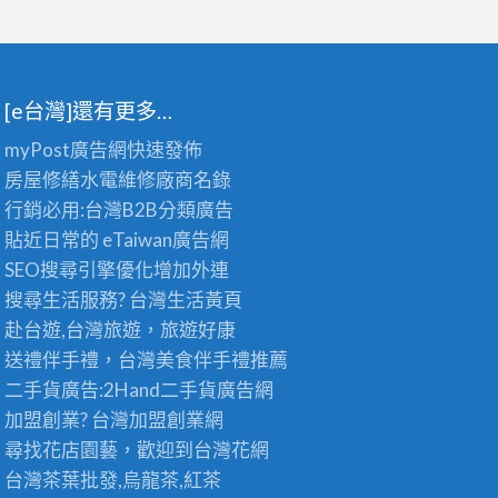
[e台灣]還有更多…
myPost廣告網
快速發佈
房屋修繕
水電維修廠商名錄
行銷必用:台灣B2B
分類廣告
貼近日常的
eTaiwan廣告網
SEO搜尋引擎優化
增加外連
搜尋生活服務? 台灣
生活黃頁
赴台遊,台灣旅遊
，旅遊好康
送禮伴手禮，台灣美食
伴手禮
推薦
二手貨廣告:2Hand
二手貨
廣告網
加盟創業? 台灣
加盟創業
網
尋找花店園藝，歡迎到
台灣花網
台灣茶葉批發
,烏龍茶,紅茶