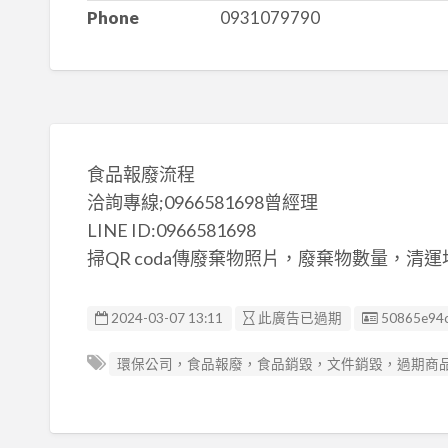
Phone
0931079790
食品報廢流程
洽詢專線;0966581698曾經理
LINE ID:0966581698
掃QR coda傳廢棄物照片，廢棄物數量，清
廣告编號
2024-03-07 13:11
此廣告已過期
50865e94
環保公司，食品報廢，食品銷毀，文件銷毀，過期商