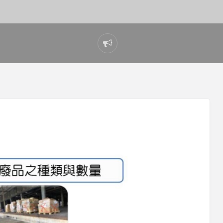
Report
problem