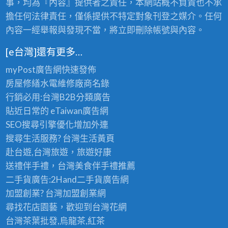
事，均為『內容』提供者之責任，本網站概不負責也不承
擔任何法律責任，僅係提供不特定對象刊登之媒介。任何
內容一經舉報與發現不當，將立即刪除帳號與內容。
[e台灣]還有更多…
myPost廣告網
快速發佈
房屋修繕
水電維修廠商名錄
行銷必用:台灣B2B
分類廣告
貼近日常的
eTaiwan廣告網
SEO搜尋引擎優化
增加外連
搜尋生活服務? 台灣
生活黃頁
赴台遊,台灣旅遊
，旅遊好康
送禮伴手禮，台灣美食
伴手禮
推薦
二手貨廣告:2Hand
二手貨
廣告網
加盟創業? 台灣
加盟創業
網
尋找花店園藝，歡迎到
台灣花網
台灣茶葉批發
,烏龍茶,紅茶