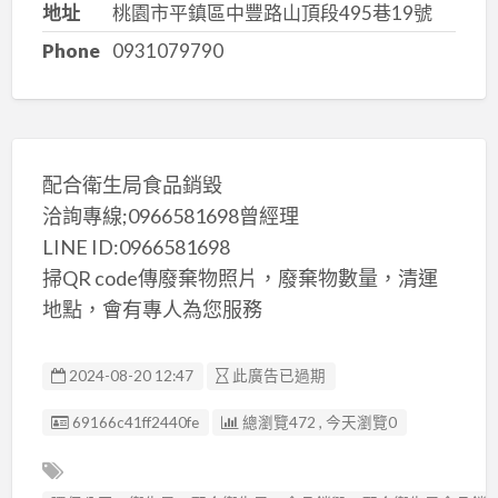
地址
桃園市平鎮區中豐路山頂段495巷19號
Phone
0931079790
配合衛生局食品銷毀
洽詢專線;0966581698曾經理
LINE ID:0966581698
掃QR code傳廢棄物照片，廢棄物數量，清運
地點，會有專人為您服務
2024-08-20 12:47
此廣告已過期
廣告编號
69166c41ff2440fe
總瀏覽472 , 今天瀏覽0