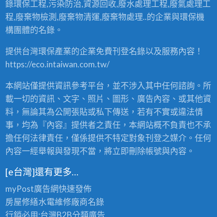
錄環保工程,污染防治,資源回收,廢水處理工程,廢氣處理工
程,廢棄物檢測,廢棄物清運,廢棄物處理..的企業與環保機
構團體的名錄。
提供台灣環保產業的企業免費刊登名錄以及服務內容！
https://eco.intaiwan.com.tw/
本網站僅提供資訊參考平台，並不涉入其中任何諮詢。所
載一切的資訊、文字、照片、圖形、廣告內容、或其他資
料，無論其為公開張貼或私下傳送，若有不實或違法情
事，均為『內容』提供者之責任，本網站概不負責也不承
擔任何法律責任，僅係提供不特定對象刊登之媒介。任何
內容一經舉報與發現不當，將立即刪除帳號與內容。
[e台灣]還有更多…
myPost廣告網
快速發佈
房屋修繕
水電維修廠商名錄
行銷必用:台灣B2B
分類廣告