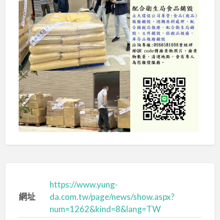
https://www.yung-
網址
da.com.tw/page/news/show.aspx?
num=1262&kind=8&lang=TW