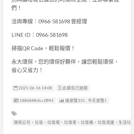
們！
洽詢專線：0966-581698 曾經理
LINE ID：0966-581698
掃描QR Code，輕鬆報價！
永大環保，您的環保好夥伴，讓您輕鬆環保，
省心又省力！
2025-06-16 14:08
此廣告已過期
廣告编號
188684fb4cc0ff43
總瀏覽335 , 今天瀏覽1
環保公司，垃圾，垃圾場，垃圾車，垃圾桶，垃圾清運，生活垃