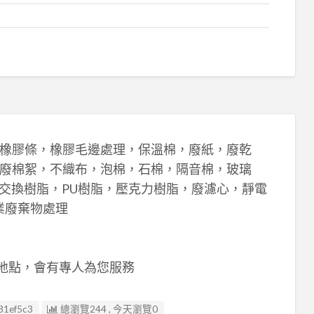
橡膠條，橡膠毛邊處理，保溫棉，廢紙，廢乾
廢棉絮，不織布，泡棉，石棉，隔音棉，玻璃
子交換樹脂，PU樹脂，壓克力樹脂，廢濾心，靜電
業廢棄物處理
運地點，會有專人為您服務
81ef5c3
總瀏覽244 , 今天瀏覽0