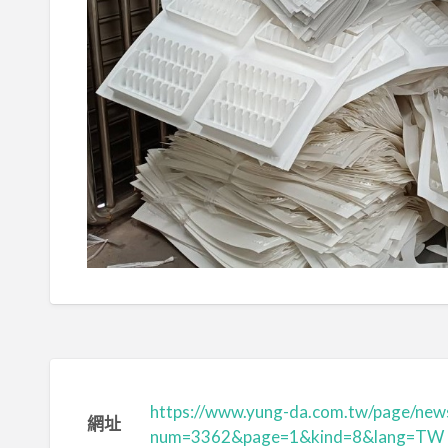
https://www.yung-da.com.tw/page/new
網址
num=3362&page=1&kind=8&lang=TW