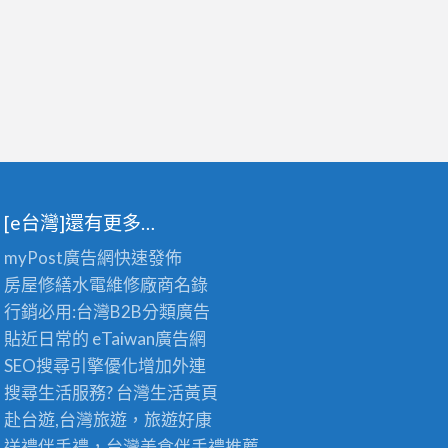
[e台灣]還有更多…
myPost廣告網
快速發佈
房屋修繕
水電維修廠商名錄
行銷必用:台灣B2B
分類廣告
貼近日常的
eTaiwan廣告網
SEO搜尋引擎優化
增加外連
搜尋生活服務? 台灣
生活黃頁
赴台遊,台灣旅遊
，旅遊好康
送禮伴手禮，台灣美食
伴手禮
推薦