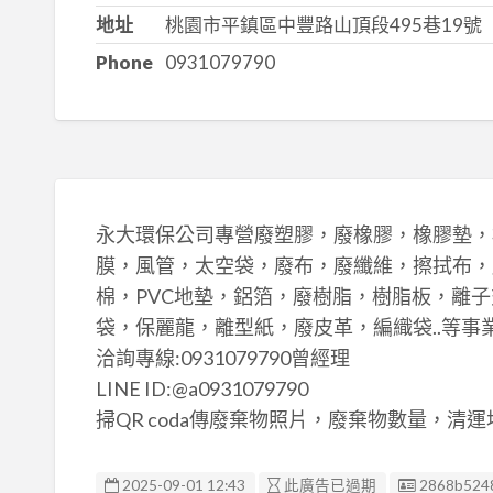
地址
桃園市平鎮區中豐路山頂段495巷19號
Phone
0931079790
永大環保公司專營廢塑膠，廢橡膠，橡膠墊，
膜，風管，太空袋，廢布，廢纖維，擦拭布，
棉，PVC地墊，鋁箔，廢樹脂，樹脂板，離
袋，保麗龍，離型紙，廢皮革，編織袋..等事
洽詢專線:0931079790曾經理
LINE ID:@a0931079790
掃QR coda傳廢棄物照片，廢棄物數量，清
廣告编號
2025-09-01 12:43
此廣告已過期
2868b524