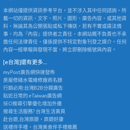
本網站僅提供資訊參考平台，並不涉入其中任何諮詢。所
載一切的資訊、文字、照片、圖形、廣告內容、或其他資
料，無論其為公開張貼或私下傳送，若有不實或違法情
事，均為『內容』提供者之責任，本網站概不負責也不承
擔任何法律責任，僅係提供不特定對象刊登之媒介。任何
內容一經舉報與發現不當，將立即刪除帳號與內容。
[e台灣]還有更多…
myPost廣告網
快速發佈
房屋修繕
水電維修廠商名錄
行銷必用:台灣B2B
分類廣告
貼近日常的
eTaiwan廣告網
SEO搜尋引擎優化
增加外連
搜尋生活服務? 台灣
生活黃頁
赴台遊,台灣旅遊
，旅遊好康
送禮伴手禮，台灣美食
伴手禮
推薦