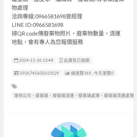
物處理
洽詢專線;0966581698曾經理
LINE ID:0966581698
掃QR code傳廢棄物照片，廢棄物數量，清運
地點，會有專人為您報價服務
2024-11-26 13:44
此廣告已過期
廣告编號
5926745605610129
總瀏覽369 , 今天瀏覽0
環保公司，廢玻璃，廢玻璃清運，廢玻璃處理，廢玻璃清運處理