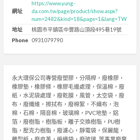
https://www.yung-
網址
da.com.tw/page/product/show.aspx?
num=2482&kind=18&page=1&lang=TW
地址
桃園市平鎮區中豐路山頂段495巷19號
Phone
0931079790
永大環保公司專營廢塑膠，分隔桿，廢橡膠，
橡膠墊，橡膠條，橡膠毛邊處理，保溫棉，廢
紙，水泥袋處理，廢乾膜，風管，太空袋，廢
布，廢纖維，擦拭布，廢棉絮，不織布，泡
棉，石棉，隔音棉，玻璃棉，PVC地墊，鋁
箔，廢樹脂，樹脂板，離子交換樹脂，PU樹
脂，壓克力樹脂，廢濾心，靜電袋，保麗龍，
離型紙，廢皮革，編織袋，廢玻璃..等事業廢棄