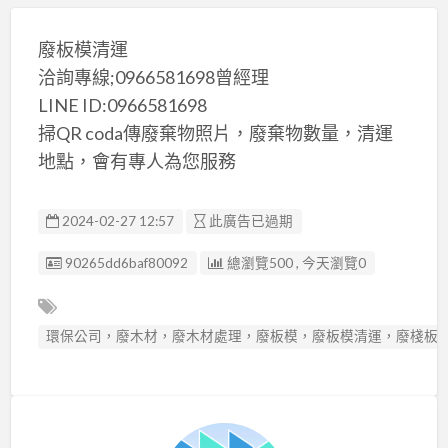
廢板模清運
洽詢專線;0966581698曾經理
LINE ID:0966581698
掃QR coda傳廢棄物照片，廢棄物數量，清運
地點，會有專人為您服務
2024-02-27 12:57
此廣告已過期
廣告编號
90265dd6baf80092
總瀏覽500 , 今天瀏覽0
環保公司，廢木材，廢木材處理，廢板模，廢板模清運，廢棧板