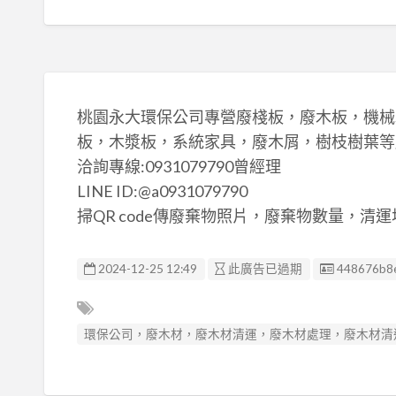
桃園永大環保公司專營廢棧板，廢木板，機械
板，木漿板，系統家具，廢木屑，樹枝樹葉等
洽詢專線:0931079790曾經理
LINE ID:@a0931079790
掃QR code傳廢棄物照片，廢棄物數量，
廣告编號
2024-12-25 12:49
此廣告已過期
448676b8
環保公司，廢木材，廢木材清運，廢木材處理，廢木材清