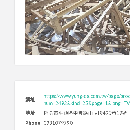
https://www.yung-da.com.tw/page/prod
網址
num=2492&kind=25&page=1&lang=T
地址
桃園市平鎮區中豐路山頂段495巷19號
Phone
0931079790