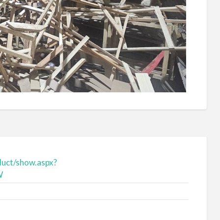
uct/show.aspx?
W