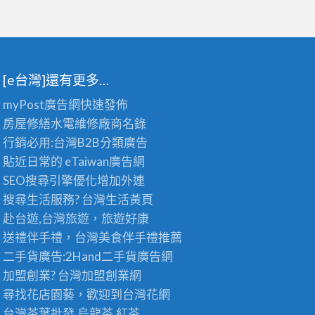
[e台灣]還有更多…
myPost廣告網
快速發佈
房屋修繕
水電維修廠商名錄
行銷必用:台灣B2B
分類廣告
貼近日常的
eTaiwan廣告網
SEO搜尋引擎優化
增加外連
搜尋生活服務? 台灣
生活黃頁
赴台遊,台灣旅遊
，旅遊好康
送禮伴手禮，台灣美食
伴手禮
推薦
二手貨廣告:2Hand
二手貨
廣告網
加盟創業? 台灣
加盟創業
網
尋找花店園藝，歡迎到
台灣花網
台灣茶葉批發
,烏龍茶,紅茶