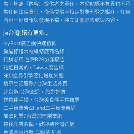
事，均為『內容』提供者之責任，本網站概不負責也不承
擔任何法律責任，僅係提供不特定對象刊登之媒介。任何
內容一經舉報與發現不當，將立即刪除帳號與內容。
[e台灣]還有更多…
myPost廣告網
快速發佈
房屋修繕
水電維修廠商名錄
行銷必用:台灣B2B
分類廣告
貼近日常的
eTaiwan廣告網
SEO搜尋引擎優化
增加外連
搜尋生活服務? 台灣
生活黃頁
赴台遊,台灣旅遊
，旅遊好康
送禮伴手禮，台灣美食
伴手禮
推薦
二手貨廣告:2Hand
二手貨
廣告網
加盟創業? 台灣
加盟創業
網
尋找花店園藝，歡迎到
台灣花網
台灣茶葉批發
,烏龍茶,紅茶