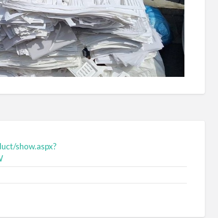
uct/show.aspx?
W