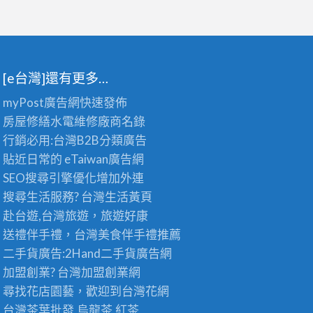
[e台灣]還有更多…
myPost廣告網
快速發佈
房屋修繕
水電維修廠商名錄
行銷必用:台灣B2B
分類廣告
貼近日常的
eTaiwan廣告網
SEO搜尋引擎優化
增加外連
搜尋生活服務? 台灣
生活黃頁
赴台遊,台灣旅遊
，旅遊好康
送禮伴手禮，台灣美食
伴手禮
推薦
二手貨廣告:2Hand
二手貨
廣告網
加盟創業? 台灣
加盟創業
網
尋找花店園藝，歡迎到
台灣花網
台灣茶葉批發
,烏龍茶,紅茶