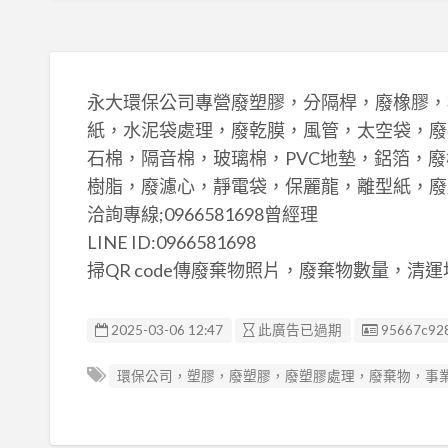
永大環保公司專營廢塑膠，分隔桿，廢橡膠，
紙，水泥袋處理，廢乾膜，風管，太空袋，廢
石棉，隔音棉，玻璃棉，PVC地墊，鋁箔，
樹脂，廢濾心，靜電袋，保麗龍，離型紙，廢
洽詢專線;0966581698曾經理
LINE ID:0966581698
掃QR code傳廢棄物照片，廢棄物數量，清
廣告编號
2025-03-06 12:47
此廣告已過期
95667c92
環保公司，塑膠，廢塑膠，廢塑膠處理，廢棄物，事