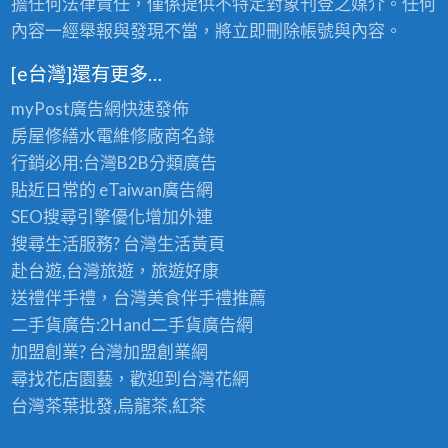
擔任何法律責任，僅係提供不特定對象刊登之媒介。任何
內容一經舉報與發現不當，將立即刪除帳號與內容。
[e台灣]還有更多…
myPost廣告網
快速發佈
房屋修繕
水電維修廠商名錄
行銷必用:台灣B2B
分類廣告
貼近日常的
eTaiwan廣告網
SEO搜尋引擎優化
增加外連
搜尋生活服務? 台灣
生活黃頁
赴台遊,台灣旅遊
，旅遊好康
送禮伴手禮，台灣美食
伴手禮
推薦
二手貨廣告:2Hand
二手貨
廣告網
加盟創業? 台灣
加盟創業
網
尋找花店園藝，歡迎到
台灣花網
台灣茶葉批發
,烏龍茶,紅茶