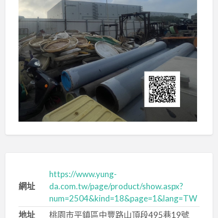
https://www.yung-
網址
da.com.tw/page/product/show.aspx?
num=2504&kind=18&page=1&lang=TW
地址
桃園市平鎮區中豐路山頂段495巷19號