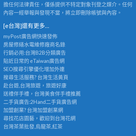
擔任何法律責任，僅係提供不特定對象刊登之媒介。任何
內容一經舉報與發現不當，將立即刪除帳號與內容。
[e台灣]還有更多…
myPost廣告網
快速發佈
房屋修繕
水電維修廠商名錄
行銷必用:台灣B2B
分類廣告
貼近日常的
eTaiwan廣告網
SEO搜尋引擎優化
增加外連
搜尋生活服務? 台灣
生活黃頁
赴台遊,台灣旅遊
，旅遊好康
送禮伴手禮，台灣美食
伴手禮
推薦
二手貨廣告:2Hand
二手貨
廣告網
加盟創業? 台灣
加盟創業
網
尋找花店園藝，歡迎到
台灣花網
台灣茶葉批發
,烏龍茶,紅茶