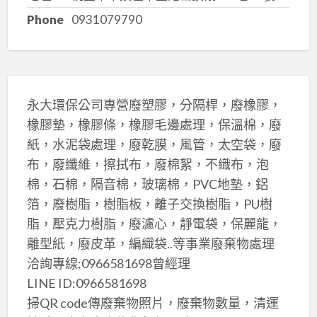
Phone
0931079790
永大環保公司專營廢塑膠，分隔桿，廢橡膠，
橡膠墊，橡膠條，橡膠毛邊處理，保溫棉，廢
紙，水泥袋處理，廢乾膜，風管，太空袋，廢
布，廢纖維，擦拭布，廢棉絮，不織布，泡
棉，石棉，隔音棉，玻璃棉，PVC地墊，鋁
箔，廢樹脂，樹脂板，離子交換樹脂，PU樹
脂，壓克力樹脂，廢濾心，靜電袋，保麗龍，
離型紙，廢皮革，編織袋..等事業廢棄物處理
洽詢專線;0966581698曾經理
LINE ID:0966581698
掃QR code傳廢棄物照片，廢棄物數量，清運