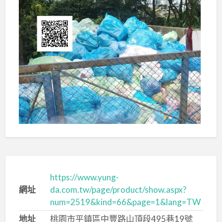
https://www.yung-
網址
da.com.tw/page/product/show.aspx?
num=2519&kind=66&page=1&lang=TW
地址
桃園市平鎮區中豐路山頂段495巷19號