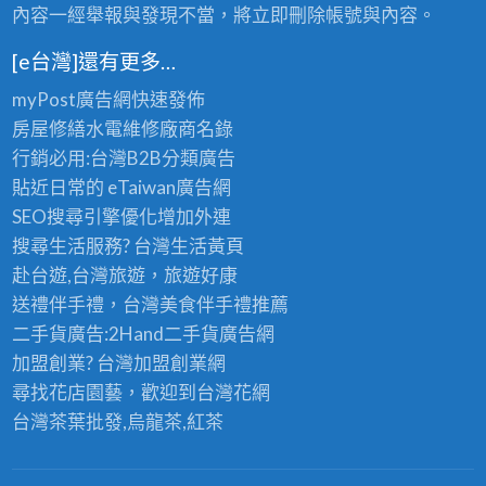
內容一經舉報與發現不當，將立即刪除帳號與內容。
[e台灣]還有更多…
myPost廣告網
快速發佈
房屋修繕
水電維修廠商名錄
行銷必用:台灣B2B
分類廣告
貼近日常的
eTaiwan廣告網
SEO搜尋引擎優化
增加外連
搜尋生活服務? 台灣
生活黃頁
赴台遊,台灣旅遊
，旅遊好康
送禮伴手禮，台灣美食
伴手禮
推薦
二手貨廣告:2Hand
二手貨
廣告網
加盟創業? 台灣
加盟創業
網
尋找花店園藝，歡迎到
台灣花網
台灣茶葉批發
,烏龍茶,紅茶