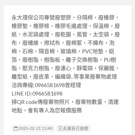
永大環保公司專營廢塑膠，分隔桿，廢橡膠，
橡膠墊，橡膠條，橡膠毛邊處理，保溫棉，廢
紙，水泥袋處理，廢乾膜，風管，太空袋，廢
布，廢纖維，擦拭布，廢棉絮，不織布，泡
棉，石棉，隔音棉，玻璃棉，PVC地墊，鋁
箔，廢樹脂，樹脂板，離子交換樹脂，PU樹
脂，壓克力樹脂，廢濾心，靜電袋，保麗龍，
離型紙，廢皮革，編織袋..等事業廢棄物處理
洽詢專線;0966581698曾經理
LINE ID:0966581698
掃QR code傳廢棄物照片，廢棄物數量，清運
地點，會有專人為您報價服務
2025-02-21 12:40
此廣告已過期