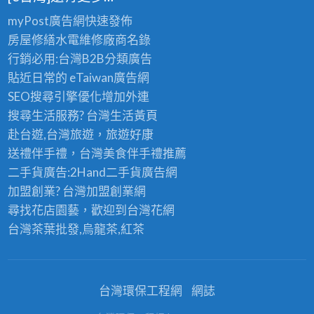
myPost廣告網
快速發佈
房屋修繕
水電維修廠商名錄
行銷必用:台灣B2B
分類廣告
貼近日常的
eTaiwan廣告網
SEO搜尋引擎優化
增加外連
搜尋生活服務? 台灣
生活黃頁
赴台遊,台灣旅遊
，旅遊好康
送禮伴手禮，台灣美食
伴手禮
推薦
二手貨廣告:2Hand
二手貨
廣告網
加盟創業? 台灣
加盟創業
網
尋找花店園藝，歡迎到
台灣花網
台灣茶葉批發
,烏龍茶,紅茶
台灣環保工程網
網誌