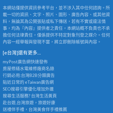
本網站僅提供資訊參考平台，並不涉入其中任何諮詢。所
載一切的資訊、文字、照片、圖形、廣告內容、或其他資
料，無論其為公開張貼或私下傳送，若有不實或違法情
事，均為『內容』提供者之責任，本網站概不負責也不承
擔任何法律責任，僅係提供不特定對象刊登之媒介。任何
內容一經舉報與發現不當，將立即刪除帳號與內容。
[e台灣]還有更多…
myPost廣告網
快速發佈
房屋修繕
水電維修廠商名錄
行銷必用:台灣B2B
分類廣告
貼近日常的
eTaiwan廣告網
SEO搜尋引擎優化
增加外連
搜尋生活服務? 台灣
生活黃頁
赴台遊,台灣旅遊
，旅遊好康
送禮伴手禮，台灣美食
伴手禮
推薦