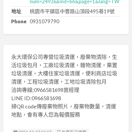
num=2493&kind=66&page=1&lang=TW
地址
桃園市平鎮區中豐路山頂段495巷19號
Phone
0931079790
永大環保公司專營垃圾清運，廢棄物清除，生
活垃圾包月，工廠垃圾清運，雜物清運，棄置
垃圾清運，大樓住家垃圾清運，便利商店垃圾
清運，工程垃圾清運，工地垃圾清除包月
洽詢專線;0966581698曾經理
LINE ID:0966581698
掃QR code傳廢棄物照片，廢棄物數量，清運
地點，會有專人您為報價服務