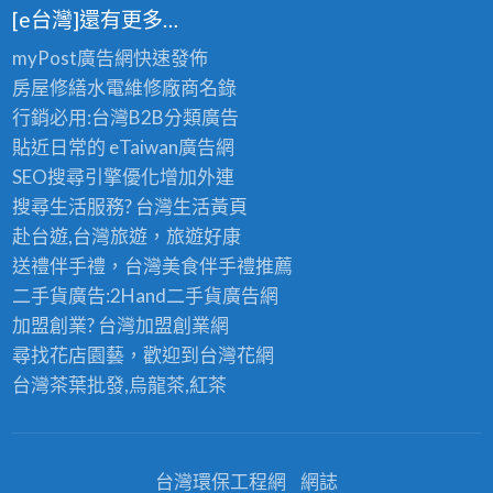
[e台灣]還有更多…
myPost廣告網
快速發佈
房屋修繕
水電維修廠商名錄
行銷必用:台灣B2B
分類廣告
貼近日常的
eTaiwan廣告網
SEO搜尋引擎優化
增加外連
搜尋生活服務? 台灣
生活黃頁
赴台遊,台灣旅遊
，旅遊好康
送禮伴手禮，台灣美食
伴手禮
推薦
二手貨廣告:2Hand
二手貨
廣告網
加盟創業? 台灣
加盟創業
網
尋找花店園藝，歡迎到
台灣花網
台灣茶葉批發
,烏龍茶,紅茶
台灣環保工程網
網誌