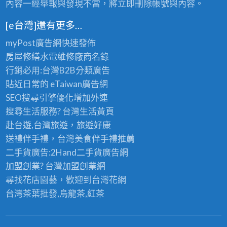
內容一經舉報與發現不當，將立即刪除帳號與內容。
[e台灣]還有更多…
myPost廣告網
快速發佈
房屋修繕
水電維修廠商名錄
行銷必用:台灣B2B
分類廣告
貼近日常的
eTaiwan廣告網
SEO搜尋引擎優化
增加外連
搜尋生活服務? 台灣
生活黃頁
赴台遊,台灣旅遊
，旅遊好康
送禮伴手禮，台灣美食
伴手禮
推薦
二手貨廣告:2Hand
二手貨
廣告網
加盟創業? 台灣
加盟創業
網
尋找花店園藝，歡迎到
台灣花網
台灣茶葉批發
,烏龍茶,紅茶