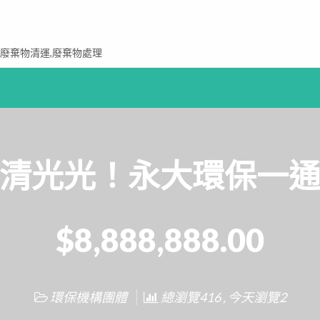
,廢棄物清運,廢棄物處理
清光光！永大環保一
$8,888,888.00
環保機構團體
總瀏覽416 , 今天瀏覽2