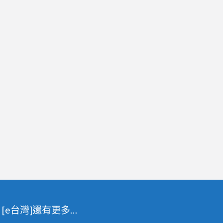
材處理
[e台灣]還有更多…