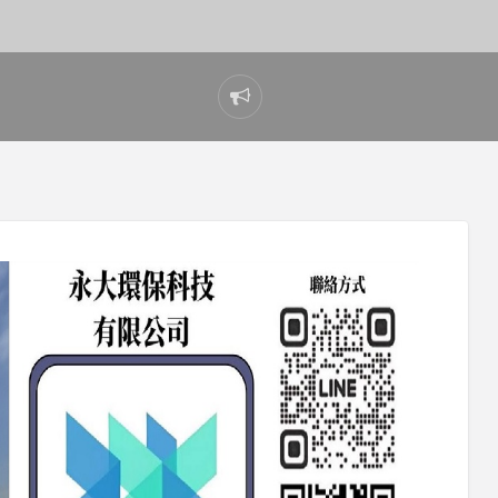
Report
problem