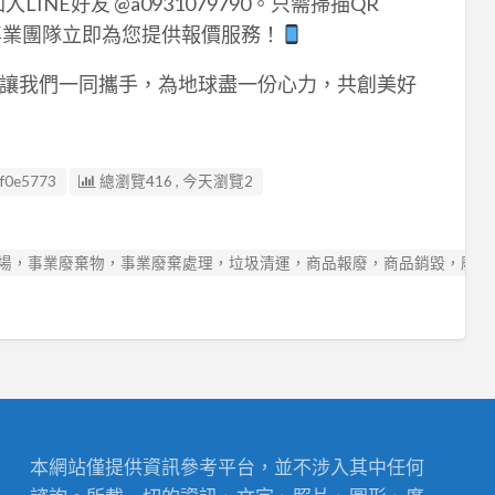
入LINE好友 @a0931079790。只需掃描QR
專業團隊立即為您提供報價服務！
讓我們一同攜手，為地球盡一份心力，共創美好
f0e5773
總瀏覽416 , 今天瀏覽2
場，事業廢棄物，事業廢棄處理，垃圾清運，商品報廢，商品銷毀，廢木
本網站僅提供資訊參考平台，並不涉入其中任何