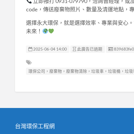
立即撥打 0931-079790，洽詢曾經理，或加
code，傳送廢棄物照片、數量及清運地點，
選擇永大環保，就是選擇效率、專業與安心。
未來！
廣告编號
2025-06-04 14:00
此廣告已過期
839683fe0
環保公司，廢棄物，廢棄物清除，垃圾車，垃圾桶，垃圾
台灣環保工程網