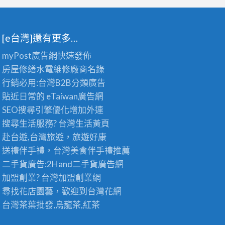
[e台灣]還有更多…
myPost廣告網
快速發佈
房屋修繕
水電維修廠商名錄
行銷必用:台灣B2B
分類廣告
貼近日常的
eTaiwan廣告網
SEO搜尋引擎優化
增加外連
搜尋生活服務? 台灣
生活黃頁
赴台遊,台灣旅遊
，旅遊好康
送禮伴手禮，台灣美食
伴手禮
推薦
二手貨廣告:2Hand
二手貨
廣告網
加盟創業? 台灣
加盟創業
網
尋找花店園藝，歡迎到
台灣花網
台灣茶葉批發
,烏龍茶,紅茶