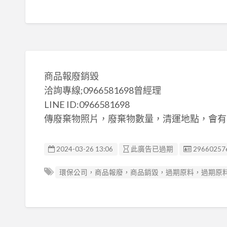
商品報廢銷毀
洽詢專線;0966581698曾經理
LINE ID:0966581698
傳廢棄物照片，廢棄物數量，清運地點，會有
廣告编號
2024-03-26 13:06
此廣告已過期
29660257
環保公司，商品報廢，商品銷毀，過期原料，過期原