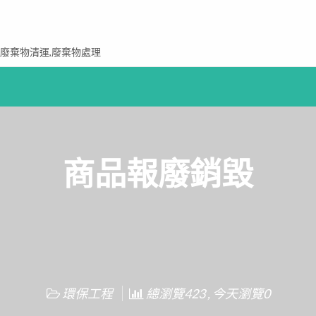
,廢棄物清運,廢棄物處理
商品報廢銷毀
環保工程
總瀏覽423 , 今天瀏覽0