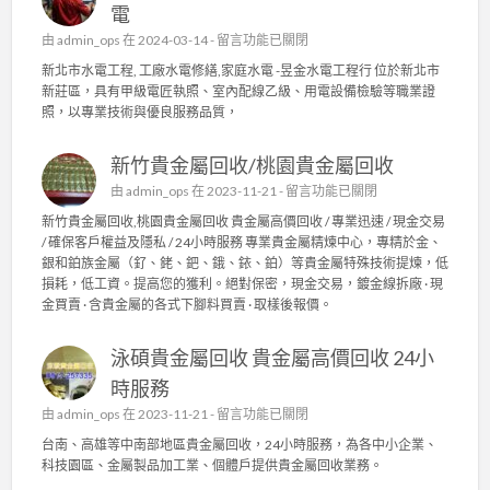
電
在
由
admin_ops
在 2024-03-14 -
留言功能已關閉
〈
新北市水電工程, 工廠水電修繕,家庭水電 -昱金水電工程行 位於新北市
新
新莊區，具有甲級電匠執照、室內配線乙級、用電設備檢驗等職業證
北
照，以專業技術與優良服務品質，
市
水
新竹貴金屬回收/桃園貴金屬回收
電
工
在
由
admin_ops
在 2023-11-21 -
留言功能已關閉
程
〈
新竹貴金屬回收,桃園貴金屬回收 貴金屬高價回收 / 專業迅速 / 現金交易
,
新
/ 確保客戶權益及隱私 / 24小時服務 專業貴金屬精煉中心，專精於金、
工
竹
銀和鉑族金屬（釕、銠、鈀、鋨、銥、鉑）等貴金屬特殊技術提煉，低
廠
貴
損耗，低工資。提高您的獲利。絕對保密，現金交易，鍍金線拆廠 · 現
水
金
金買賣 · 含貴金屬的各式下腳料買賣 · 取樣後報價。
電
屬
修
回
繕
泳碩貴金屬回收 貴金屬高價回收 24小
收
,
/
時服務
家
桃
庭
在
由
admin_ops
在 2023-11-21 -
留言功能已關閉
園
水
〈
貴
台南、高雄等中南部地區貴金屬回收，24小時服務，為各中小企業、
電
泳
金
科技園區、金屬製品加工業、個體戶提供貴金屬回收業務。
〉
碩
屬