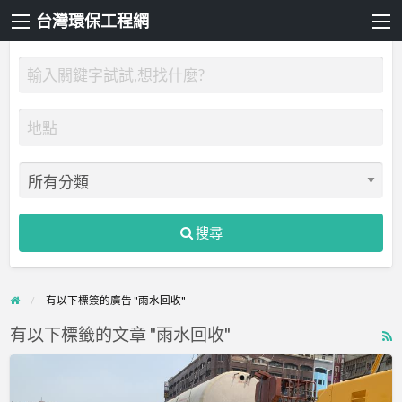
台灣環保工程網
搜尋
有以下標簽的廣告 "雨水回收"
有以下標籤的文章 "雨水回收"
R
F
淨
f
源