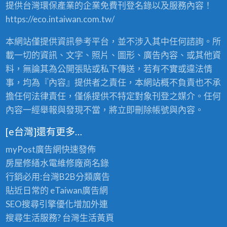
提供台灣環保產業的企業免費刊登名錄以及服務內容！
賣
，
https://eco.intaiwan.com.tw/
2
4
本網站僅提供資訊參考平台，並不涉入其中任何諮詢。所
小
時
載一切的資訊、文字、照片、圖形、廣告內容、或其他資
全
料，無論其為公開張貼或私下傳送，若有不實或違法情
省
事，均為『內容』提供者之責任，本網站概不負責也不承
服
務
擔任何法律責任，僅係提供不特定對象刊登之媒介。任何
！
內容一經舉報與發現不當，將立即刪除帳號與內容。
〉
中
[e台灣]還有更多…
myPost廣告網
快速發佈
房屋修繕
水電維修廠商名錄
行銷必用:台灣B2B
分類廣告
貼近日常的
eTaiwan廣告網
SEO搜尋引擎優化
增加外連
搜尋生活服務? 台灣
生活黃頁