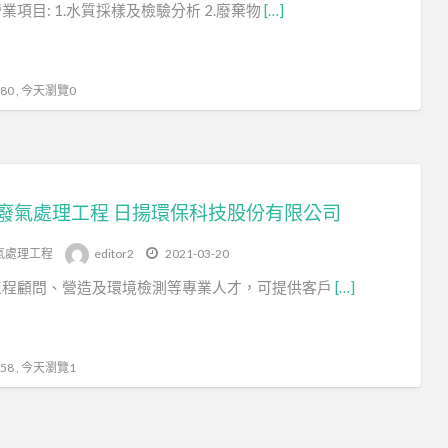
業項目: 1.水質採樣及檢驗分析 2.廢棄物
[…]
境
檢
測
0 , 今天瀏覽0
廢氣處理工程 日揚環保科技股份有限公司
氣處理工程
editor2
2021-03-20
工程顧問、營造及環境檢測等專業人才，可提供客戶
[…]
8 , 今天瀏覽1