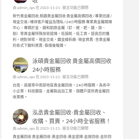
收
程
在
由
admin_ops
在 2023-11-21 -
留言功能已關閉
,
〈
工
新竹貴金屬回收,桃園貴金屬回收 貴金屬高價回收 / 專業迅速 /
新
廠
現金交易 / 確保客戶權益及隱私 / 24小時服務 專業貴金屬精煉
竹
水
中心，專精於金、銀和鉑族金屬（釕、銠、鈀、鋨、銥、
貴
電
鉑）等貴金屬特殊技術提煉，低損耗，低工資。提高您的獲
金
修
利。絕對保密，現金交易，鍍金線拆廠 · 現金買賣 · 含貴金屬
屬
繕
的各式下腳料買賣 · 取樣後報價。
回
,
收
家
泳碩貴金屬回收 貴金屬高價回收
/
庭
桃
水
24小時服務
園
電
在
由
admin_ops
在 2023-11-21 -
留言功能已關閉
貴
〉
〈
金
台南、高雄等中南部地區貴金屬回收，24小時服務，為各中
中
泳
屬
小企業、科技園區、金屬製品加工業、個體戶提供貴金屬回
碩
回
收業務。
貴
收
金
〉
泓丞貴金屬回收-貴金屬回收、
屬
中
回
收購、買賣，24小時全省服務！
收
在
由
admin_ops
在 2023-11-21 -
留言功能已關閉
貴
〈
金
貴金屬回收 貴金屬回收-黃金回收-黃金提煉-金屑回收-金針回