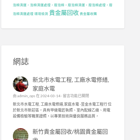
泡棉清運，泡棉清運處理，廢泡棉，廢泡棉清運，廢泡棉處理，廢
貴金屬回收
泡棉清運處理
環境檢測
貴金屬收購
網誌
新北市水電工程, 工廠水電修繕,
家庭水電
在
由
admin_ops
在 2024-03-14 -
留言功能已關閉
〈
新北市水電工程, 工廠水電修繕,家庭水電 -昱金水電工程行 位
新
於新北市新莊區，具有甲級電匠執照、室內配線乙級、用電
北
設備檢驗等職業證照，以專業技術與優良服務品質，
市
水
新竹貴金屬回收/桃園貴金屬回
電
工