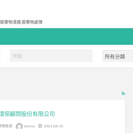
,廢棄物清運,廢棄物處理
RS
Fe
for
環保顧問股份有限公司
ad
tag
棄物檢測
teresa
2021-04-10
環