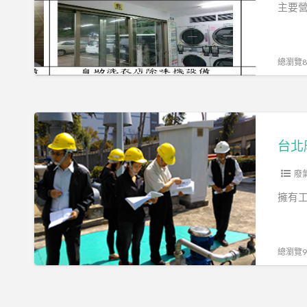
顧
主要營
問
股
份
總瀏覽88
有
限
公
台
司
北
台北
廢
氣
廢
處
擁有
理
工
程
總瀏覽95
日
揚
環