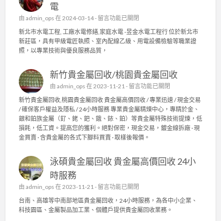
電
在
由
admin_ops
在 2024-03-14 -
留言功能已關閉
〈
新北市水電工程, 工廠水電修繕,家庭水電 -昱金水電工程行 位於新北市
新
新莊區，具有甲級電匠執照、室內配線乙級、用電設備檢驗等職業證
北
照，以專業技術與優良服務品質，
市
水
新竹貴金屬回收/桃園貴金屬回收
電
工
在
由
admin_ops
在 2023-11-21 -
留言功能已關閉
程
〈
新竹貴金屬回收,桃園貴金屬回收 貴金屬高價回收 / 專業迅速 / 現金交易
,
新
/ 確保客戶權益及隱私 / 24小時服務 專業貴金屬精煉中心，專精於金、
工
竹
銀和鉑族金屬（釕、銠、鈀、鋨、銥、鉑）等貴金屬特殊技術提煉，低
廠
貴
損耗，低工資。提高您的獲利。絕對保密，現金交易，鍍金線拆廠 · 現
水
金
金買賣 · 含貴金屬的各式下腳料買賣 · 取樣後報價。
電
屬
修
回
繕
泳碩貴金屬回收 貴金屬高價回收 24小
收
,
/
時服務
家
桃
庭
在
由
admin_ops
在 2023-11-21 -
留言功能已關閉
園
水
〈
貴
台南、高雄等中南部地區貴金屬回收，24小時服務，為各中小企業、
電
泳
金
科技園區、金屬製品加工業、個體戶提供貴金屬回收業務。
〉
碩
屬