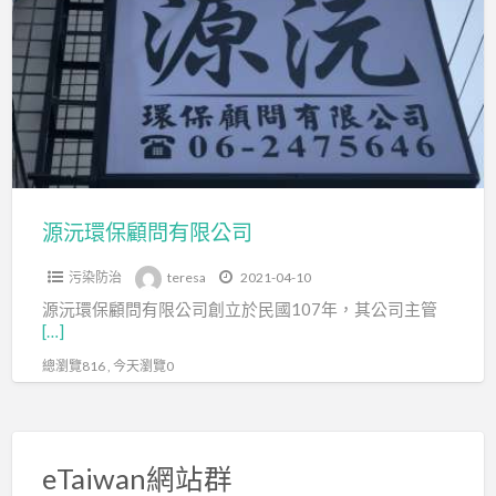
a
環
t
保
顧
問
有
限
公
司
源沅環保顧問有限公司
污染防治
teresa
2021-04-10
源沅環保顧問有限公司創立於民國107年，其公司主管
[…]
總瀏覽816 , 今天瀏覽0
eTaiwan網站群