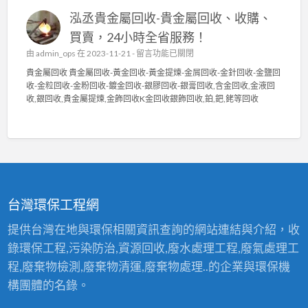
中
貴
回
泓丞貴金屬回收-貴金屬回收、收購、
金
收
屬
〉
買賣，24小時全省服務！
回
中
在
由
admin_ops
在 2023-11-21 -
留言功能已關閉
收
〈
貴
貴金屬回收 貴金屬回收-黃金回收-黃金提煉-金屑回收-金針回收-金鹽回
泓
金
收-金粒回收-金粉回收-鍍金回收-銀膠回收-銀膏回收,含金回收,金液回
丞
屬
收,銀回收,貴金屬提煉,金飾回收K金回收銀飾回收,鉑,鈀,銠等回收
貴
高
金
價
屬
回
回
收
收
2
-
4
貴
小
金
時
台灣環保工程網
屬
服
回
務
提供台灣在地與環保相關資訊查詢的網站連結與介紹，收
收
〉
錄環保工程,污染防治,資源回收,廢水處理工程,廢氣處理工
、
中
收
程,廢棄物檢測,廢棄物清運,廢棄物處理..的企業與環保機
購
構團體的名錄。
、
買