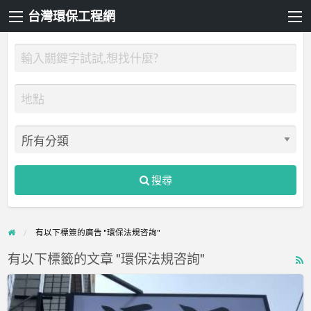
台灣環保工程網
搜尋
有以下標簽的廣告 "環保法規咨詢"
有以下標籤的文章 "環保法規咨詢"
R
F
源
f
沅