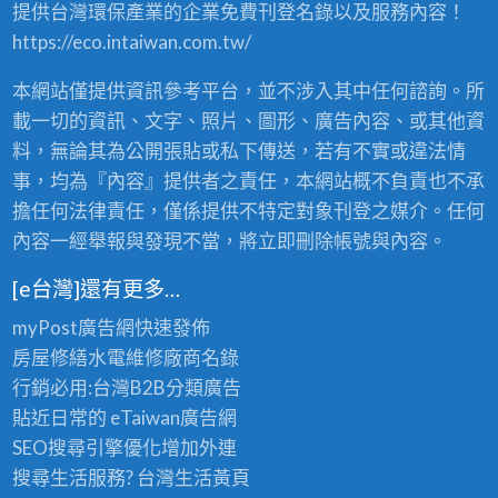
提供台灣環保產業的企業免費刊登名錄以及服務內容！
賣
，
https://eco.intaiwan.com.tw/
2
4
本網站僅提供資訊參考平台，並不涉入其中任何諮詢。所
小
時
載一切的資訊、文字、照片、圖形、廣告內容、或其他資
全
料，無論其為公開張貼或私下傳送，若有不實或違法情
省
事，均為『內容』提供者之責任，本網站概不負責也不承
服
務
擔任何法律責任，僅係提供不特定對象刊登之媒介。任何
！
內容一經舉報與發現不當，將立即刪除帳號與內容。
〉
中
[e台灣]還有更多…
myPost廣告網
快速發佈
房屋修繕
水電維修廠商名錄
行銷必用:台灣B2B
分類廣告
貼近日常的
eTaiwan廣告網
SEO搜尋引擎優化
增加外連
搜尋生活服務? 台灣
生活黃頁