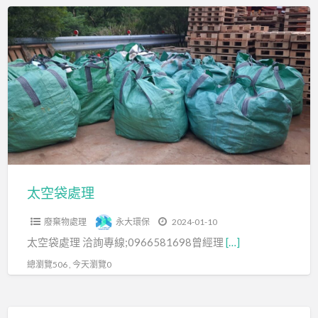
f
太
a
空
t
袋
處
理
太空袋處理
廢棄物處理
永大環保
2024-01-10
太空袋處理 洽詢專線;0966581698曾經理
[…]
總瀏覽506 , 今天瀏覽0