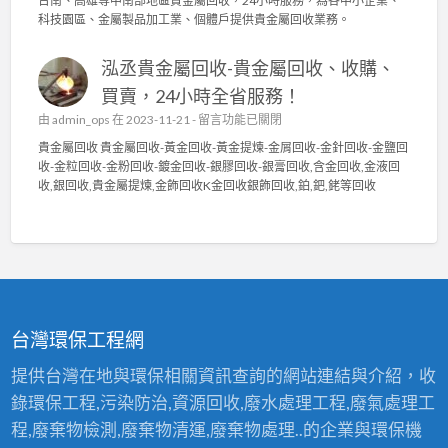
台南、高雄等中南部地區貴金屬回收，24小時服務，為各中小企業、
電
泳
金
科技園區、金屬製品加工業、個體戶提供貴金屬回收業務。
〉
碩
屬
中
貴
回
泓丞貴金屬回收-貴金屬回收、收購、
金
收
屬
〉
買賣，24小時全省服務！
回
中
在
由
admin_ops
在 2023-11-21 -
留言功能已關閉
收
〈
貴
貴金屬回收 貴金屬回收-黃金回收-黃金提煉-金屑回收-金針回收-金鹽回
泓
金
收-金粒回收-金粉回收-鍍金回收-銀膠回收-銀膏回收,含金回收,金液回
丞
屬
收,銀回收,貴金屬提煉,金飾回收K金回收銀飾回收,鉑,鈀,銠等回收
貴
高
金
價
屬
回
回
收
收
2
-
4
貴
小
金
時
台灣環保工程網
屬
服
回
務
提供台灣在地與環保相關資訊查詢的網站連結與介紹，收
收
〉
錄環保工程,污染防治,資源回收,廢水處理工程,廢氣處理工
、
中
收
程,廢棄物檢測,廢棄物清運,廢棄物處理..的企業與環保機
購