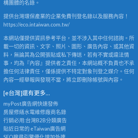
構團體的名錄。
、
買
提供台灣環保產業的企業免費刊登名錄以及服務內容！
賣
，
https://eco.intaiwan.com.tw/
2
4
本網站僅提供資訊參考平台，並不涉入其中任何諮詢。所
小
時
載一切的資訊、文字、照片、圖形、廣告內容、或其他資
全
料，無論其為公開張貼或私下傳送，若有不實或違法情
省
事，均為『內容』提供者之責任，本網站概不負責也不承
服
務
擔任何法律責任，僅係提供不特定對象刊登之媒介。任何
！
內容一經舉報與發現不當，將立即刪除帳號與內容。
〉
中
[e台灣]還有更多…
myPost廣告網
快速發佈
房屋修繕
水電維修廠商名錄
行銷必用:台灣B2B
分類廣告
貼近日常的
eTaiwan廣告網
SEO搜尋引擎優化
增加外連