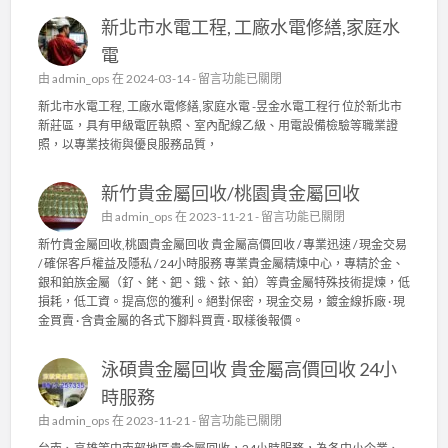
新北市水電工程, 工廠水電修繕,家庭水
電
在
由
admin_ops
在 2024-03-14 -
留言功能已關閉
〈
新北市水電工程, 工廠水電修繕,家庭水電 -昱金水電工程行 位於新北市
新
新莊區，具有甲級電匠執照、室內配線乙級、用電設備檢驗等職業證
北
照，以專業技術與優良服務品質，
市
水
新竹貴金屬回收/桃園貴金屬回收
電
工
在
由
admin_ops
在 2023-11-21 -
留言功能已關閉
程
〈
新竹貴金屬回收,桃園貴金屬回收 貴金屬高價回收 / 專業迅速 / 現金交易
,
新
/ 確保客戶權益及隱私 / 24小時服務 專業貴金屬精煉中心，專精於金、
工
竹
銀和鉑族金屬（釕、銠、鈀、鋨、銥、鉑）等貴金屬特殊技術提煉，低
廠
貴
損耗，低工資。提高您的獲利。絕對保密，現金交易，鍍金線拆廠 · 現
水
金
金買賣 · 含貴金屬的各式下腳料買賣 · 取樣後報價。
電
屬
修
回
繕
泳碩貴金屬回收 貴金屬高價回收 24小
收
,
/
時服務
家
桃
庭
在
由
admin_ops
在 2023-11-21 -
留言功能已關閉
園
水
〈
貴