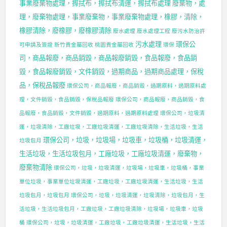
事業廢棄物處理，擦拭布，擦拭布清運，擦拭布處理
廢棄物，處
理，廢棄物處理，事業廢棄物，事業廢棄物處理，橡膠，清除，
橡膠清除，廢橡膠，廢橡膠清除
廢水處理
廢水處理工程
廢污水防治許
污水處理
環保公
可申請及簽證
新竹貴金屬回收
桃園貴金屬回收
環保
司，商品報廢，商品銷毀，商品報廢銷毀，食品報廢，食品銷
毀，食品報廢銷毀，文件銷毀，過期商品，過期商品處理，保稅
品，保稅品報廢
環保公司，商品報廢，商品銷毀，過期原料，過期原料處
理，文件銷毀，食品銷毀，保稅品報廢
環保公司，商品報廢，商品銷毀，食
品報廢，食品銷毀，文件銷毀，過期原料，過期原料處理
環保公司，垃圾清
運，垃圾清除，工廠垃圾，工廠垃圾清運，工廠垃圾清除，生活垃圾，生活
環保公司，垃圾，垃圾場，垃圾車，垃圾桶，垃圾清運，
垃圾包月
生活垃圾，生活垃圾包月，工廠垃圾，工廠垃圾清運，廢棄物，
廢棄物清除
環保公司，垃圾，垃圾清運，垃圾場，垃圾車，垃圾桶，事業
單位垃圾，事業單位垃圾清運，工廠垃圾，工廠垃圾清運，生活垃圾，生活
垃圾包月，垃圾包月
環保公司，垃圾，垃圾清運，垃圾清除，垃圾包月，生
活垃圾，生活垃圾包月，工廠垃圾，工廠垃圾清除，垃圾場，垃圾車，垃圾
桶
環保公司，垃圾，垃圾清運，工廠垃圾，工廠垃圾清運，生活垃圾，生活