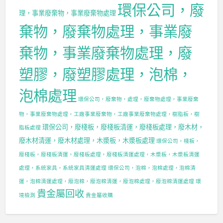
環保公司，廢
理，事業廢棄物，事業廢棄物處理
棄物，廢棄物處理，事業廢
棄物，事業廢棄物處理，廢
塑膠，廢塑膠處理，泡棉，
泡棉處理
環保公司，廢棄物，處理，廢棄物處理，事業廢棄
物，事業廢棄物處理，工廠事業廢棄物，工廠事業廢棄物處理，樹脂板，樹
環保公司，廢棧板，廢棧板清運，廢棧板處理，廢木材，
脂板處理
廢木材清運，廢木材處理，木漿板，木漿板處理
環保公司，棧板，
廢棧板，廢棧板清運，廢棧板處理，廢棧板清運處理，木漿板，木漿板清運
處理，系統家具，系統家具清運處理
環保公司，泡棉，泡棉處理，泡棉清
運，泡棉清運處理，廢泡棉，廢泡棉清運，廢泡棉處理，廢泡棉清運處理
環
貴金屬回收
境檢測
貴金屬收購