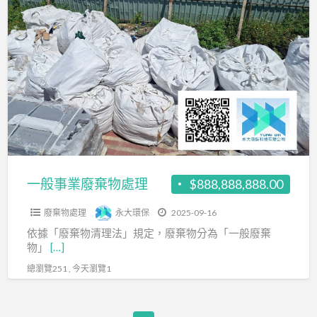
一
般
事
業
廢
棄
物
處
理
一般事業廢棄物處理
$888,888,888.00
廢棄物處理
永大環保
2025-09-16
依據「廢棄物清理法」規定，廢棄物分為「一般廢棄
物」
[…]
總瀏覽251 , 今天瀏覽1