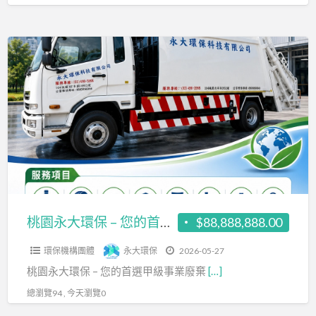
維、
擦
桃
拭
園
布
永
清
大
運
環
專
保
家
–
您
的
首
桃園永大環保 – 您的首選甲級事業廢棄物清除專家
$88,888,888.00
選
環保機構團體
永大環保
2026-05-27
甲
桃園永大環保 – 您的首選甲級事業廢棄
[…]
級
事
總瀏覽94 , 今天瀏覽0
業