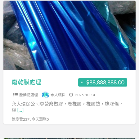
廢
乾
膜
處
理
廢乾膜處理
$88,888,888.00
廢棄物處理
永大環保
2025-10-14
永大環保公司專營廢塑膠，廢橡膠，橡膠墊，橡膠條，
橡
[…]
總瀏覽237 , 今天瀏覽0