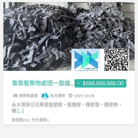
工
事
廠
業
廢
廢
塑
棄
膠
物
處
處
理
理
一
廢
纖
事業廢棄物處理一廢纖維處理
$888,888,888.00
維
廢棄物處理
永大環保
2025-10-28
處
永大環保公司專營廢塑膠，廢橡膠，橡膠墊，橡膠條，
理
橡
[…]
總瀏覽241 , 今天瀏覽0