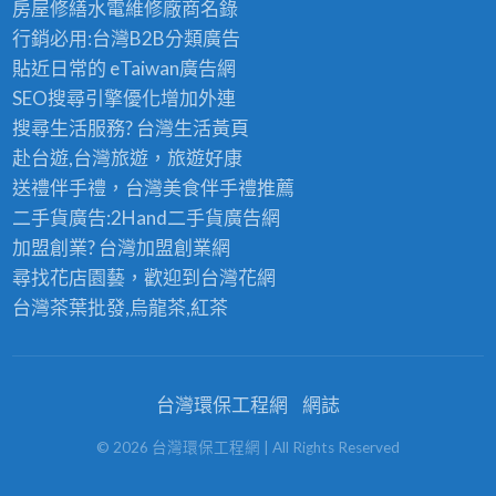
房屋修繕
水電維修廠商名錄
行銷必用:台灣B2B
分類廣告
貼近日常的
eTaiwan廣告網
SEO搜尋引擎優化
增加外連
搜尋生活服務? 台灣
生活黃頁
赴台遊,台灣旅遊
，旅遊好康
送禮伴手禮，台灣美食
伴手禮
推薦
二手貨廣告:2Hand
二手貨
廣告網
加盟創業? 台灣
加盟創業
網
尋找花店園藝，歡迎到
台灣花網
台灣茶葉批發
,烏龍茶,紅茶
台灣環保工程網
網誌
©
2026
台灣環保工程網
| All Rights Reserved