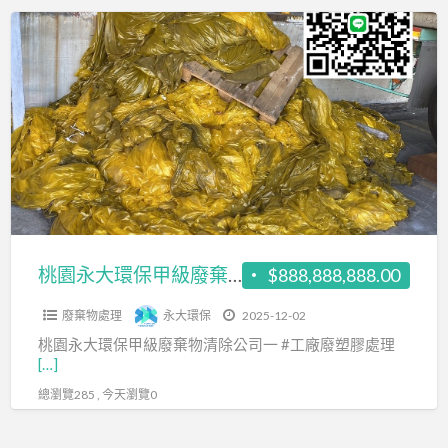
桃
園
永
大
環
保
甲
級
廢
棄
桃園永大環保甲級廢棄物清除公司一工廠廢塑膠處理
$888,888,888.00
物
廢棄物處理
永大環保
2025-12-02
清
桃園永大環保甲級廢棄物清除公司一 #工廠廢塑膠處理
除
[…]
公
總瀏覽285 , 今天瀏覽0
司
一