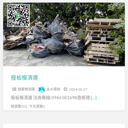
f
廢
a
板
t
模
清
運
廢板模清運
廢棄物清運
永大環保
2024-02-27
廢板模清運 洽詢專線;0966581698曾經理
[…]
總瀏覽501 , 今天瀏覽0