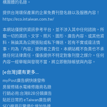
構團體的名錄。
、
買
提供台灣環保產業的企業免費刊登名錄以及服務內容！
賣
，
https://eco.intaiwan.com.tw/
2
4
本網站僅提供資訊參考平台，並不涉入其中任何諮詢。所
小
時
載一切的資訊、文字、照片、圖形、廣告內容、或其他資
全
料，無論其為公開張貼或私下傳送，若有不實或違法情
省
事，均為『內容』提供者之責任，本網站概不負責也不承
服
務
擔任何法律責任，僅係提供不特定對象刊登之媒介。任何
！
內容一經舉報與發現不當，將立即刪除帳號與內容。
〉
中
[e台灣]還有更多…
myPost廣告網
快速發佈
房屋修繕
水電維修廠商名錄
行銷必用:台灣B2B
分類廣告
貼近日常的
eTaiwan廣告網
SEO搜尋引擎優化
增加外連