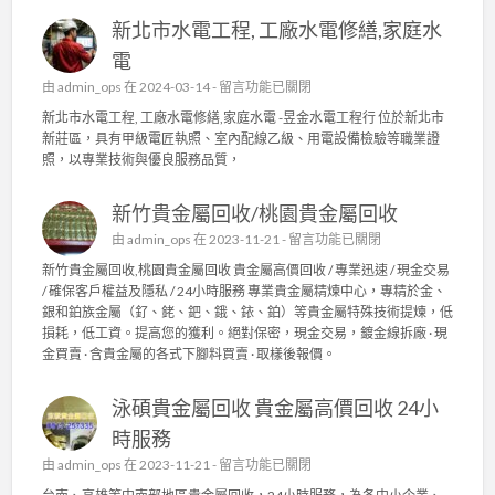
新北市水電工程, 工廠水電修繕,家庭水
電
在
由
admin_ops
在 2024-03-14 -
留言功能已關閉
〈
新北市水電工程, 工廠水電修繕,家庭水電 -昱金水電工程行 位於新北市
新
新莊區，具有甲級電匠執照、室內配線乙級、用電設備檢驗等職業證
北
照，以專業技術與優良服務品質，
市
水
新竹貴金屬回收/桃園貴金屬回收
電
工
在
由
admin_ops
在 2023-11-21 -
留言功能已關閉
程
〈
新竹貴金屬回收,桃園貴金屬回收 貴金屬高價回收 / 專業迅速 / 現金交易
,
新
/ 確保客戶權益及隱私 / 24小時服務 專業貴金屬精煉中心，專精於金、
工
竹
銀和鉑族金屬（釕、銠、鈀、鋨、銥、鉑）等貴金屬特殊技術提煉，低
廠
貴
損耗，低工資。提高您的獲利。絕對保密，現金交易，鍍金線拆廠 · 現
水
金
金買賣 · 含貴金屬的各式下腳料買賣 · 取樣後報價。
電
屬
修
回
繕
泳碩貴金屬回收 貴金屬高價回收 24小
收
,
/
時服務
家
桃
庭
在
由
admin_ops
在 2023-11-21 -
留言功能已關閉
園
水
〈
貴