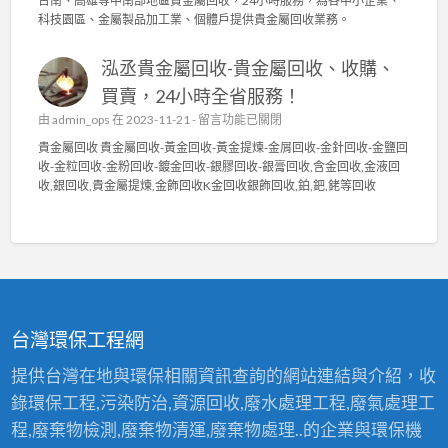
台南、高雄等中南部地區貴金屬回收，24小時服務，為各中小企業、
電
泳
金
科技園區、金屬製品加工業、個體戶提供貴金屬回收業務。
〉
碩
屬
中
貴
回
泓丞貴金屬回收-貴金屬回收、收購、
金
收
屬
〉
買賣，24小時全省服務！
回
中
在
由
admin_ops
在 2023-11-21 -
留言功能已關閉
收
〈
貴
貴金屬回收 貴金屬回收-黃金回收-黃金提煉-金屑回收-金針回收-金鹽回
泓
金
收-金粒回收-金粉回收-鍍金回收-銀膠回收-銀膏回收,含金回收,金液回
丞
屬
收,銀回收,貴金屬提煉,金飾回收K金回收銀飾回收,鉑,鈀,銠等回收
貴
高
金
價
屬
回
回
收
收
2
-
4
貴
小
金
時
台灣環保工程網
屬
服
回
務
提供台灣在地與環保相關資訊查詢的網站連結與介紹，收
收
〉
錄環保工程,污染防治,資源回收,廢水處理工程,廢氣處理工
、
中
收
程,廢棄物檢測,廢棄物清運,廢棄物處理..的企業與環保機
購