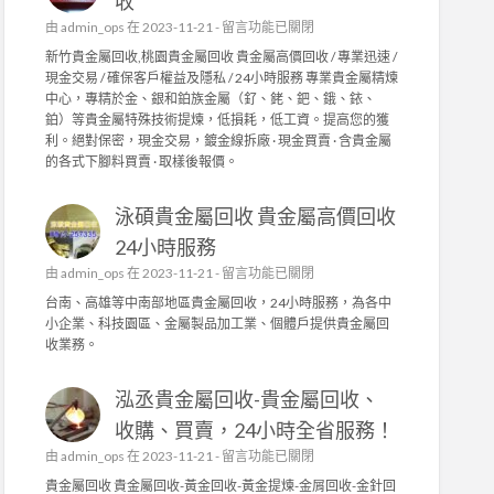
收
程
在
由
admin_ops
在 2023-11-21 -
留言功能已關閉
,
〈
工
新竹貴金屬回收,桃園貴金屬回收 貴金屬高價回收 / 專業迅速 /
新
廠
現金交易 / 確保客戶權益及隱私 / 24小時服務 專業貴金屬精煉
竹
水
中心，專精於金、銀和鉑族金屬（釕、銠、鈀、鋨、銥、
貴
電
鉑）等貴金屬特殊技術提煉，低損耗，低工資。提高您的獲
金
修
利。絕對保密，現金交易，鍍金線拆廠 · 現金買賣 · 含貴金屬
屬
繕
的各式下腳料買賣 · 取樣後報價。
回
,
收
家
泳碩貴金屬回收 貴金屬高價回收
/
庭
桃
水
24小時服務
園
電
在
由
admin_ops
在 2023-11-21 -
留言功能已關閉
貴
〉
〈
金
台南、高雄等中南部地區貴金屬回收，24小時服務，為各中
中
泳
屬
小企業、科技園區、金屬製品加工業、個體戶提供貴金屬回
碩
回
收業務。
貴
收
金
〉
泓丞貴金屬回收-貴金屬回收、
屬
中
回
收購、買賣，24小時全省服務！
收
在
由
admin_ops
在 2023-11-21 -
留言功能已關閉
貴
〈
金
貴金屬回收 貴金屬回收-黃金回收-黃金提煉-金屑回收-金針回