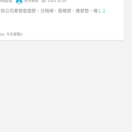
棄物處理
永大環保
2024-10-30
保
環保公司專營廢塑膠，分隔桿，廢橡膠，橡膠墊，橡
[…]
公
司
太
6 , 今天瀏覽0
空
袋
太
空
袋
清
運
太
空
袋
清
運