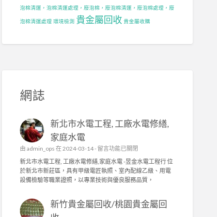
泡棉清運，泡棉清運處理，廢泡棉，廢泡棉清運，廢泡棉處理，廢
貴金屬回收
泡棉清運處理
環境檢測
貴金屬收購
網誌
新北市水電工程, 工廠水電修繕,
家庭水電
在
由
admin_ops
在 2024-03-14 -
留言功能已關閉
〈
新北市水電工程, 工廠水電修繕,家庭水電 -昱金水電工程行 位
新
於新北市新莊區，具有甲級電匠執照、室內配線乙級、用電
北
設備檢驗等職業證照，以專業技術與優良服務品質，
市
水
新竹貴金屬回收/桃園貴金屬回
電
工