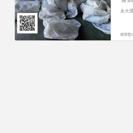
清
廢
運
永大
處
理
總瀏覽30