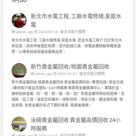
新北市水電工程, 工廠水電修繕,家庭水
電
在
由
admin_ops
在 2024-03-14 -
留言功能已關閉
〈
新北市水電工程, 工廠水電修繕,家庭水電 -昱金水電工程行 位於新北市
新
新莊區，具有甲級電匠執照、室內配線乙級、用電設備檢驗等職業證
北
照，以專業技術與優良服務品質，
市
水
新竹貴金屬回收/桃園貴金屬回收
電
工
在
由
admin_ops
在 2023-11-21 -
留言功能已關閉
程
〈
新竹貴金屬回收,桃園貴金屬回收 貴金屬高價回收 / 專業迅速 / 現金交易
,
新
/ 確保客戶權益及隱私 / 24小時服務 專業貴金屬精煉中心，專精於金、
工
竹
銀和鉑族金屬（釕、銠、鈀、鋨、銥、鉑）等貴金屬特殊技術提煉，低
廠
貴
損耗，低工資。提高您的獲利。絕對保密，現金交易，鍍金線拆廠 · 現
水
金
金買賣 · 含貴金屬的各式下腳料買賣 · 取樣後報價。
電
屬
修
回
繕
泳碩貴金屬回收 貴金屬高價回收 24小
收
,
/
時服務
家
桃
庭
在
由
admin_ops
在 2023-11-21 -
留言功能已關閉