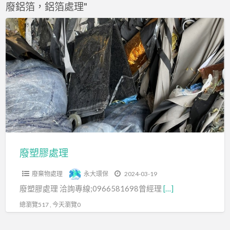
廢鋁箔，鋁箔處理"
f
a
廢
t
塑
膠
處
理
廢塑膠處理
廢棄物處理
永大環保
2024-03-19
廢塑膠處理 洽詢專線;0966581698曾經理
[…]
總瀏覽517 , 今天瀏覽0