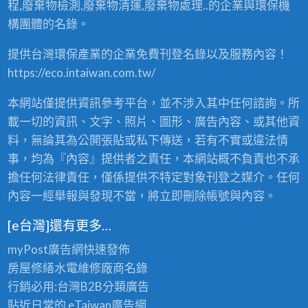
收
程,廢棄物檢測,廢棄物清運,廢棄物處理..的企業與環保機
購
構團體的名錄。
、
買
提供台灣環保產業的企業免費刊登名錄以及服務內容！
賣
，
https://eco.intaiwan.com.tw/
2
4
本網站僅提供資訊參考平台，並不涉入其中任何諮詢。所
小
時
載一切的資訊、文字、照片、圖形、廣告內容、或其他資
全
料，無論其為公開張貼或私下傳送，若有不實或違法情
省
事，均為『內容』提供者之責任，本網站概不負責也不承
服
務
擔任何法律責任，僅係提供不特定對象刊登之媒介。任何
！
內容一經舉報與發現不當，將立即刪除帳號與內容。
〉
中
[e台灣]還有更多…
myPost廣告網
快速發佈
房屋修繕
水電維修廠商名錄
行銷必用:台灣B2B
分類廣告
貼近日常的
eTaiwan廣告網