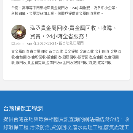
園
水
〈
貴
台南、高雄等中南部地區貴金屬回收，24小時服務，為各中小企業、
電
泳
金
科技園區、金屬製品加工業、個體戶提供貴金屬回收業務。
〉
碩
屬
中
貴
回
泓丞貴金屬回收-貴金屬回收、收購、
金
收
屬
〉
買賣，24小時全省服務！
回
中
在
由
admin_ops
在 2023-11-21 -
留言功能已關閉
收
〈
貴
貴金屬回收 貴金屬回收-黃金回收-黃金提煉-金屑回收-金針回收-金鹽回
泓
金
收-金粒回收-金粉回收-鍍金回收-銀膠回收-銀膏回收,含金回收,金液回
丞
屬
收,銀回收,貴金屬提煉,金飾回收K金回收銀飾回收,鉑,鈀,銠等回收
貴
高
金
價
屬
回
回
收
收
2
-
4
貴
小
金
時
台灣環保工程網
屬
服
回
務
提供台灣在地與環保相關資訊查詢的網站連結與介紹，收
收
〉
錄環保工程,污染防治,資源回收,廢水處理工程,廢氣處理工
、
中