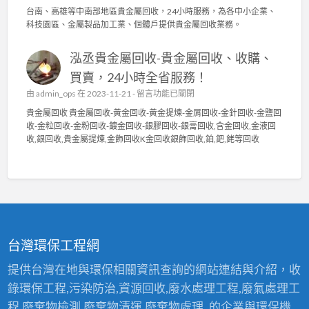
水
〈
貴
台南、高雄等中南部地區貴金屬回收，24小時服務，為各中小企業、
電
泳
金
科技園區、金屬製品加工業、個體戶提供貴金屬回收業務。
〉
碩
屬
中
貴
回
泓丞貴金屬回收-貴金屬回收、收購、
金
收
屬
〉
買賣，24小時全省服務！
回
中
在
由
admin_ops
在 2023-11-21 -
留言功能已關閉
收
〈
貴
貴金屬回收 貴金屬回收-黃金回收-黃金提煉-金屑回收-金針回收-金鹽回
泓
金
收-金粒回收-金粉回收-鍍金回收-銀膠回收-銀膏回收,含金回收,金液回
丞
屬
收,銀回收,貴金屬提煉,金飾回收K金回收銀飾回收,鉑,鈀,銠等回收
貴
高
金
價
屬
回
回
收
收
2
-
4
貴
小
金
時
台灣環保工程網
屬
服
回
務
提供台灣在地與環保相關資訊查詢的網站連結與介紹，收
收
〉
錄環保工程,污染防治,資源回收,廢水處理工程,廢氣處理工
、
中
收
程,廢棄物檢測,廢棄物清運,廢棄物處理..的企業與環保機