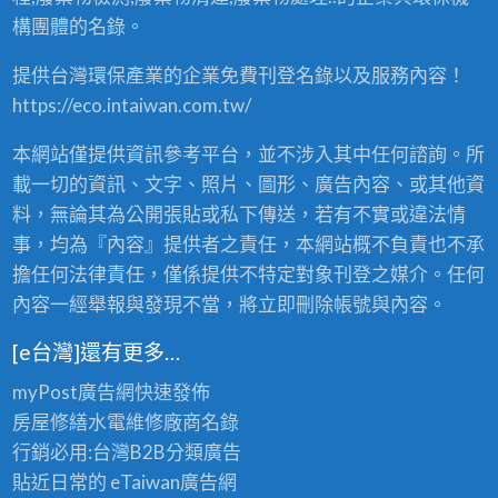
購
構團體的名錄。
、
買
提供台灣環保產業的企業免費刊登名錄以及服務內容！
賣
，
https://eco.intaiwan.com.tw/
2
4
本網站僅提供資訊參考平台，並不涉入其中任何諮詢。所
小
時
載一切的資訊、文字、照片、圖形、廣告內容、或其他資
全
料，無論其為公開張貼或私下傳送，若有不實或違法情
省
事，均為『內容』提供者之責任，本網站概不負責也不承
服
務
擔任何法律責任，僅係提供不特定對象刊登之媒介。任何
！
內容一經舉報與發現不當，將立即刪除帳號與內容。
〉
中
[e台灣]還有更多…
myPost廣告網
快速發佈
房屋修繕
水電維修廠商名錄
行銷必用:台灣B2B
分類廣告
貼近日常的
eTaiwan廣告網