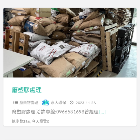
廢
塑
膠
處
理
廢塑膠處理
廢棄物處理
永大環保
2023-11-28
廢塑膠處理 洽詢專線;0966581698曾經理
[…]
總瀏覽386 , 今天瀏覽0