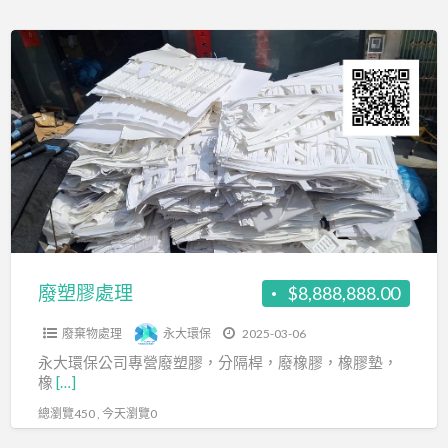
膠
處
廢
理
塑
膠
處
理
廢塑膠處理
$8,888,888.00
廢棄物處理
永大環保
2025-03-06
永大環保公司專營廢塑膠，分隔桿，廢橡膠，橡膠墊，
橡
[…]
總瀏覽450 , 今天瀏覽0