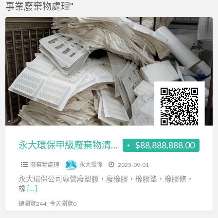
事業廢棄物處理"
f
a
永
t
大
環
保
甲
級
廢
棄
物
清
永大環保甲級廢棄物清除公司-廢塑膠處理
$88,888,888.00
除
廢棄物處理
永大環保
2025-09-01
公
永大環保公司專營廢塑膠，廢橡膠，橡膠墊，橡膠條，
司-
橡
[…]
廢
總瀏覽244 , 今天瀏覽0
塑