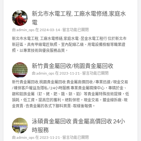
新北市水電工程, 工廠水電修繕,家庭水
電
在
由
admin_ops
在 2024-03-14 -
留言功能已關閉
〈
新北市水電工程, 工廠水電修繕,家庭水電 -昱金水電工程行 位於新北市
新
新莊區，具有甲級電匠執照、室內配線乙級、用電設備檢驗等職業證
北
照，以專業技術與優良服務品質，
市
水
新竹貴金屬回收/桃園貴金屬回收
電
工
在
由
admin_ops
在 2023-11-21 -
留言功能已關閉
程
〈
新竹貴金屬回收,桃園貴金屬回收 貴金屬高價回收 / 專業迅速 / 現金交易
,
新
/ 確保客戶權益及隱私 / 24小時服務 專業貴金屬精煉中心，專精於金、
工
竹
銀和鉑族金屬（釕、銠、鈀、鋨、銥、鉑）等貴金屬特殊技術提煉，低
廠
貴
損耗，低工資。提高您的獲利。絕對保密，現金交易，鍍金線拆廠 · 現
水
金
金買賣 · 含貴金屬的各式下腳料買賣 · 取樣後報價。
電
屬
修
回
繕
泳碩貴金屬回收 貴金屬高價回收 24小
收
,
/
時服務
家
桃
庭
在
由
admin_ops
在 2023-11-21 -
留言功能已關閉
園