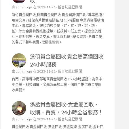
收
程
在
由
admin_ops
在 2023-11-21 -
留言功能已關閉
,
〈
工
新竹貴金屬回收,桃園貴金屬回收 貴金屬高價回收 / 專業迅速 /
新
廠
現金交易 / 確保客戶權益及隱私 / 24小時服務 專業貴金屬精煉
竹
水
中心，專精於金、銀和鉑族金屬（釕、銠、鈀、鋨、銥、
貴
電
鉑）等貴金屬特殊技術提煉，低損耗，低工資。提高您的獲
金
修
利。絕對保密，現金交易，鍍金線拆廠 · 現金買賣 · 含貴金屬
屬
繕
的各式下腳料買賣 · 取樣後報價。
回
,
收
家
泳碩貴金屬回收 貴金屬高價回收
/
庭
桃
水
24小時服務
園
電
在
由
admin_ops
在 2023-11-21 -
留言功能已關閉
貴
〉
〈
金
台南、高雄等中南部地區貴金屬回收，24小時服務，為各中
中
泳
屬
小企業、科技園區、金屬製品加工業、個體戶提供貴金屬回
碩
回
收業務。
貴
收
金
〉
泓丞貴金屬回收-貴金屬回收、
屬
中
回
收購、買賣，24小時全省服務！
收
在
由
admin_ops
在 2023-11-21 -
留言功能已關閉
貴
〈
金
貴金屬回收 貴金屬回收-黃金回收-黃金提煉-金屑回收-金針回