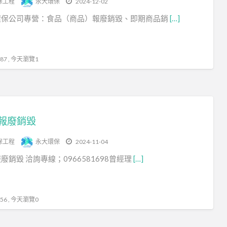
保工程
永大環保
2024-12-02
保
環保公司專營：食品（商品）報廢銷毀、即期商品銷
[…]
公
司
商
7 , 今天瀏覽1
品
報
廢
商
報廢銷毀
品
銷
保工程
永大環保
2024-11-04
毀
廢銷毀 洽詢專線；0966581698曾經理
[…]
商
品
報
6 , 今天瀏覽0
廢
銷