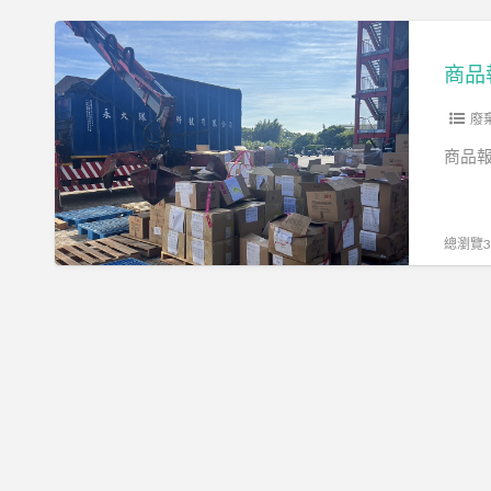
商
品
商品
報
廢
廢
銷
商品報
毀
總瀏覽37