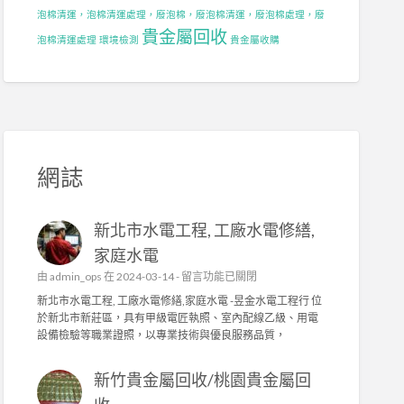
泡棉清運，泡棉清運處理，廢泡棉，廢泡棉清運，廢泡棉處理，廢
貴金屬回收
泡棉清運處理
環境檢測
貴金屬收購
網誌
新北市水電工程, 工廠水電修繕,
家庭水電
在
由
admin_ops
在 2024-03-14 -
留言功能已關閉
〈
新北市水電工程, 工廠水電修繕,家庭水電 -昱金水電工程行 位
新
於新北市新莊區，具有甲級電匠執照、室內配線乙級、用電
北
設備檢驗等職業證照，以專業技術與優良服務品質，
市
水
新竹貴金屬回收/桃園貴金屬回
電
工