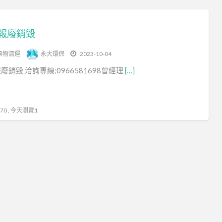
毀
食
品
報廢銷毀
報
棄物清運
永大環保
2023-10-04
廢
廢銷毀 洽詢專線;0966581698曾經理
[…]
食
品
銷
毀
0 , 今天瀏覽1
食
品
報
廢
銷
毀
文
件