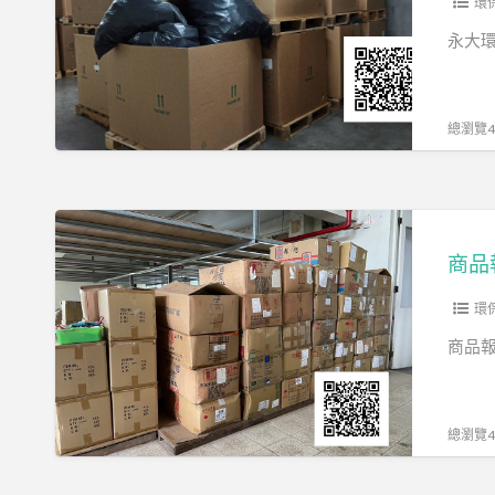
廢
環
銷
永大
毀
總瀏覽48
商
品
商品
報
廢
環
銷
商品報
毀
總瀏覽45