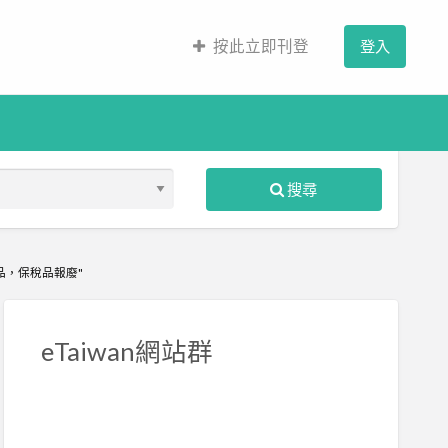
按此立即刊登
登入
搜尋
品，保稅品報廢"
S
ed
eTaiwan網站群