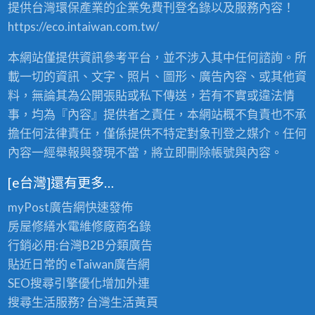
提供台灣環保產業的企業免費刊登名錄以及服務內容！
賣
，
https://eco.intaiwan.com.tw/
2
4
本網站僅提供資訊參考平台，並不涉入其中任何諮詢。所
小
時
載一切的資訊、文字、照片、圖形、廣告內容、或其他資
全
料，無論其為公開張貼或私下傳送，若有不實或違法情
省
事，均為『內容』提供者之責任，本網站概不負責也不承
服
務
擔任何法律責任，僅係提供不特定對象刊登之媒介。任何
！
內容一經舉報與發現不當，將立即刪除帳號與內容。
〉
中
[e台灣]還有更多…
myPost廣告網
快速發佈
房屋修繕
水電維修廠商名錄
行銷必用:台灣B2B
分類廣告
貼近日常的
eTaiwan廣告網
SEO搜尋引擎優化
增加外連
搜尋生活服務? 台灣
生活黃頁