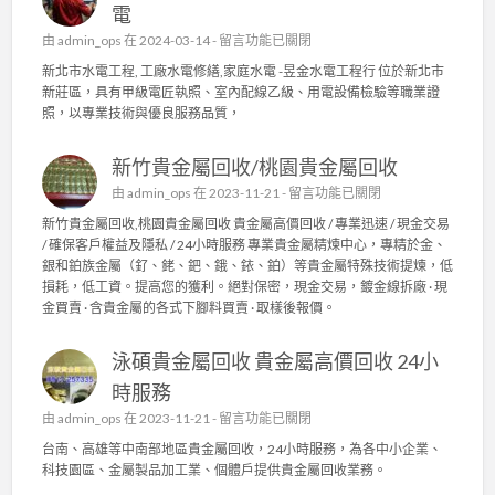
電
在
由
admin_ops
在 2024-03-14 -
留言功能已關閉
〈
新北市水電工程, 工廠水電修繕,家庭水電 -昱金水電工程行 位於新北市
新
新莊區，具有甲級電匠執照、室內配線乙級、用電設備檢驗等職業證
北
照，以專業技術與優良服務品質，
市
水
新竹貴金屬回收/桃園貴金屬回收
電
工
在
由
admin_ops
在 2023-11-21 -
留言功能已關閉
程
〈
新竹貴金屬回收,桃園貴金屬回收 貴金屬高價回收 / 專業迅速 / 現金交易
,
新
/ 確保客戶權益及隱私 / 24小時服務 專業貴金屬精煉中心，專精於金、
工
竹
銀和鉑族金屬（釕、銠、鈀、鋨、銥、鉑）等貴金屬特殊技術提煉，低
廠
貴
損耗，低工資。提高您的獲利。絕對保密，現金交易，鍍金線拆廠 · 現
水
金
金買賣 · 含貴金屬的各式下腳料買賣 · 取樣後報價。
電
屬
修
回
繕
泳碩貴金屬回收 貴金屬高價回收 24小
收
,
/
時服務
家
桃
庭
在
由
admin_ops
在 2023-11-21 -
留言功能已關閉
園
水
〈
貴
台南、高雄等中南部地區貴金屬回收，24小時服務，為各中小企業、
電
泳
金
科技園區、金屬製品加工業、個體戶提供貴金屬回收業務。
〉
碩
屬