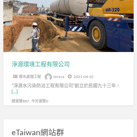
a
環
t
境
工
程
有
限
公
司
淨源環境工程有限公司
廢水處理工程
teresa
2021-04-10
“淨源水污染防治工程有限公司”創立於民國九十三年，
[…]
總瀏覽887 , 今天瀏覽0
eTaiwan網站群