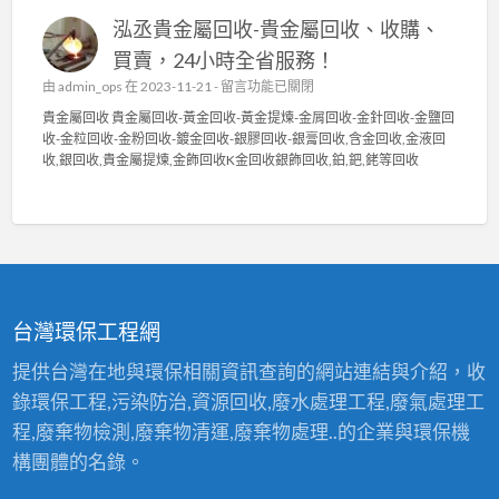
中
貴
回
泓丞貴金屬回收-貴金屬回收、收購、
金
收
屬
〉
買賣，24小時全省服務！
回
中
在
由
admin_ops
在 2023-11-21 -
留言功能已關閉
收
〈
貴
貴金屬回收 貴金屬回收-黃金回收-黃金提煉-金屑回收-金針回收-金鹽回
泓
金
收-金粒回收-金粉回收-鍍金回收-銀膠回收-銀膏回收,含金回收,金液回
丞
屬
收,銀回收,貴金屬提煉,金飾回收K金回收銀飾回收,鉑,鈀,銠等回收
貴
高
金
價
屬
回
回
收
收
2
-
4
貴
小
金
時
台灣環保工程網
屬
服
回
務
提供台灣在地與環保相關資訊查詢的網站連結與介紹，收
收
〉
錄環保工程,污染防治,資源回收,廢水處理工程,廢氣處理工
、
中
收
程,廢棄物檢測,廢棄物清運,廢棄物處理..的企業與環保機
購
構團體的名錄。
、
買