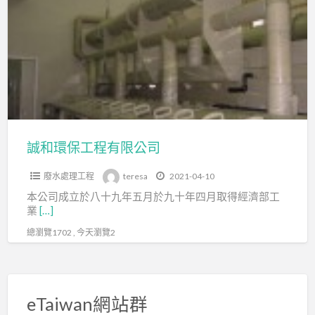
a
環
t
保
工
程
有
限
公
司
誠和環保工程有限公司
廢水處理工程
teresa
2021-04-10
本公司成立於八十九年五月於九十年四月取得經濟部工
業
[…]
總瀏覽1702 , 今天瀏覽2
eTaiwan網站群