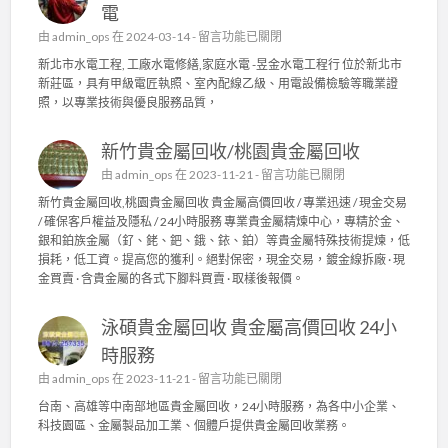
電
在
由
admin_ops
在 2024-03-14 -
留言功能已關閉
〈
新北市水電工程, 工廠水電修繕,家庭水電 -昱金水電工程行 位於新北市
新
新莊區，具有甲級電匠執照、室內配線乙級、用電設備檢驗等職業證
北
照，以專業技術與優良服務品質，
市
水
新竹貴金屬回收/桃園貴金屬回收
電
工
在
由
admin_ops
在 2023-11-21 -
留言功能已關閉
程
〈
新竹貴金屬回收,桃園貴金屬回收 貴金屬高價回收 / 專業迅速 / 現金交易
,
新
/ 確保客戶權益及隱私 / 24小時服務 專業貴金屬精煉中心，專精於金、
工
竹
銀和鉑族金屬（釕、銠、鈀、鋨、銥、鉑）等貴金屬特殊技術提煉，低
廠
貴
損耗，低工資。提高您的獲利。絕對保密，現金交易，鍍金線拆廠 · 現
水
金
金買賣 · 含貴金屬的各式下腳料買賣 · 取樣後報價。
電
屬
修
回
繕
泳碩貴金屬回收 貴金屬高價回收 24小
收
,
/
時服務
家
桃
庭
在
由
admin_ops
在 2023-11-21 -
留言功能已關閉
園
水
〈
貴
台南、高雄等中南部地區貴金屬回收，24小時服務，為各中小企業、
電
泳
金
科技園區、金屬製品加工業、個體戶提供貴金屬回收業務。
〉
碩
屬