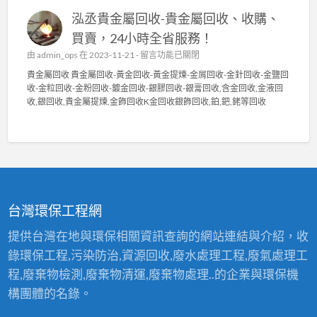
中
貴
回
泓丞貴金屬回收-貴金屬回收、收購、
金
收
屬
〉
買賣，24小時全省服務！
回
中
在
由
admin_ops
在 2023-11-21 -
留言功能已關閉
收
〈
貴
貴金屬回收 貴金屬回收-黃金回收-黃金提煉-金屑回收-金針回收-金鹽回
泓
金
收-金粒回收-金粉回收-鍍金回收-銀膠回收-銀膏回收,含金回收,金液回
丞
屬
收,銀回收,貴金屬提煉,金飾回收K金回收銀飾回收,鉑,鈀,銠等回收
貴
高
金
價
屬
回
回
收
收
2
-
4
貴
小
金
時
台灣環保工程網
屬
服
回
務
提供台灣在地與環保相關資訊查詢的網站連結與介紹，收
收
〉
錄環保工程,污染防治,資源回收,廢水處理工程,廢氣處理工
、
中
收
程,廢棄物檢測,廢棄物清運,廢棄物處理..的企業與環保機
購
構團體的名錄。
、
買