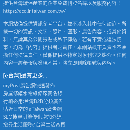
提供台灣環保產業的企業免費刊登名錄以及服務內容！
賣
，
https://eco.intaiwan.com.tw/
2
4
本網站僅提供資訊參考平台，並不涉入其中任何諮詢。所
小
時
載一切的資訊、文字、照片、圖形、廣告內容、或其他資
全
料，無論其為公開張貼或私下傳送，若有不實或違法情
省
事，均為『內容』提供者之責任，本網站概不負責也不承
服
務
擔任何法律責任，僅係提供不特定對象刊登之媒介。任何
！
內容一經舉報與發現不當，將立即刪除帳號與內容。
〉
中
[e台灣]還有更多…
myPost廣告網
快速發佈
房屋修繕
水電維修廠商名錄
行銷必用:台灣B2B
分類廣告
貼近日常的
eTaiwan廣告網
SEO搜尋引擎優化
增加外連
搜尋生活服務? 台灣
生活黃頁