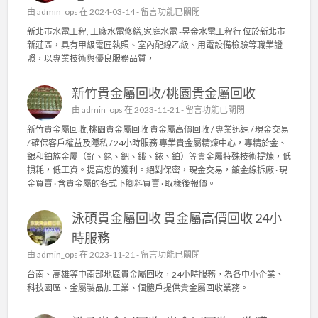
在
由
admin_ops
在 2024-03-14 -
留言功能已關閉
〈
新北市水電工程, 工廠水電修繕,家庭水電 -昱金水電工程行 位於新北市
新
新莊區，具有甲級電匠執照、室內配線乙級、用電設備檢驗等職業證
北
照，以專業技術與優良服務品質，
市
水
新竹貴金屬回收/桃園貴金屬回收
電
工
在
由
admin_ops
在 2023-11-21 -
留言功能已關閉
程
〈
新竹貴金屬回收,桃園貴金屬回收 貴金屬高價回收 / 專業迅速 / 現金交易
,
新
/ 確保客戶權益及隱私 / 24小時服務 專業貴金屬精煉中心，專精於金、
工
竹
銀和鉑族金屬（釕、銠、鈀、鋨、銥、鉑）等貴金屬特殊技術提煉，低
廠
貴
損耗，低工資。提高您的獲利。絕對保密，現金交易，鍍金線拆廠 · 現
水
金
金買賣 · 含貴金屬的各式下腳料買賣 · 取樣後報價。
電
屬
修
回
繕
泳碩貴金屬回收 貴金屬高價回收 24小
收
,
/
時服務
家
桃
庭
在
由
admin_ops
在 2023-11-21 -
留言功能已關閉
園
水
〈
貴
台南、高雄等中南部地區貴金屬回收，24小時服務，為各中小企業、
電
泳
金
科技園區、金屬製品加工業、個體戶提供貴金屬回收業務。
〉
碩
屬
中
貴
回