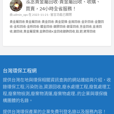
泓丞貴金屬回收-貴金屬回收、收購、
金
收
屬
〉
買賣，24小時全省服務！
回
中
在
由
admin_ops
在 2023-11-21 -
留言功能已關閉
收
〈
貴
貴金屬回收 貴金屬回收-黃金回收-黃金提煉-金屑回收-金針回收-金鹽回
泓
金
收-金粒回收-金粉回收-鍍金回收-銀膠回收-銀膏回收,含金回收,金液回
丞
屬
收,銀回收,貴金屬提煉,金飾回收K金回收銀飾回收,鉑,鈀,銠等回收
貴
高
金
價
屬
回
回
收
收
2
-
4
貴
小
金
時
台灣環保工程網
屬
服
回
務
提供台灣在地與環保相關資訊查詢的網站連結與介紹，收
收
〉
錄環保工程,污染防治,資源回收,廢水處理工程,廢氣處理工
、
中
收
程,廢棄物檢測,廢棄物清運,廢棄物處理..的企業與環保機
購
構團體的名錄。
、
買
提供台灣環保產業的企業免費刊登名錄以及服務內容！
賣