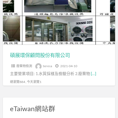
a
環
t
保
顧
問
股
份
有
限
碩展環保顧問股份有限公司
公
廢棄物檢測
teresa
2021-04-10
司
主要營業項目: 1.水質採樣及檢驗分析 2.廢棄物
[…]
總瀏覽884 , 今天瀏覽1
eTaiwan網站群