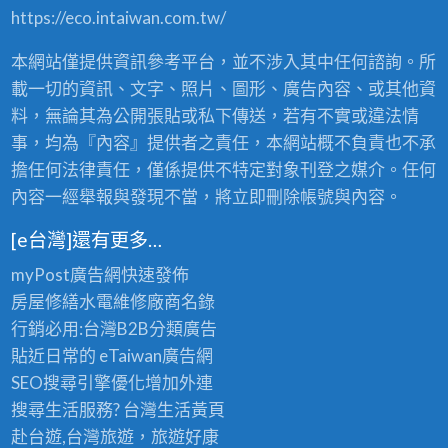
，
https://eco.intaiwan.com.tw/
2
4
本網站僅提供資訊參考平台，並不涉入其中任何諮詢。所
小
時
載一切的資訊、文字、照片、圖形、廣告內容、或其他資
全
料，無論其為公開張貼或私下傳送，若有不實或違法情
省
事，均為『內容』提供者之責任，本網站概不負責也不承
服
務
擔任何法律責任，僅係提供不特定對象刊登之媒介。任何
！
內容一經舉報與發現不當，將立即刪除帳號與內容。
〉
中
[e台灣]還有更多…
myPost廣告網
快速發佈
房屋修繕
水電維修廠商名錄
行銷必用:台灣B2B
分類廣告
貼近日常的
eTaiwan廣告網
SEO搜尋引擎優化
增加外連
搜尋生活服務? 台灣
生活黃頁
赴台遊,台灣旅遊
，旅遊好康