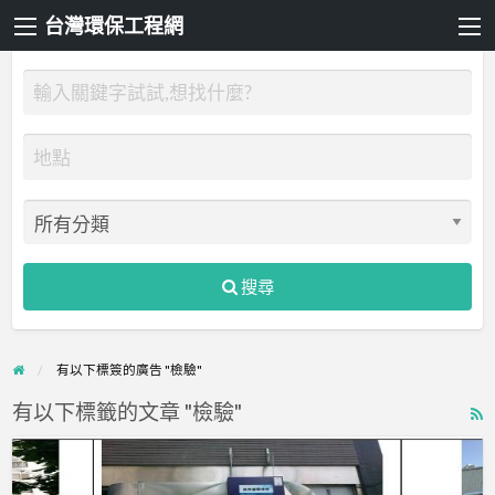
台灣環保工程網
搜尋
有以下標簽的廣告 "檢驗"
有以下標籤的文章 "檢驗"
R
F
碩
f
展