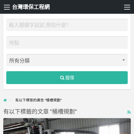
台灣環保工程網
搜尋
有以下標簽的廣告 "桶槽規劃"
有以下標籤的文章 "桶槽規劃"
R
F
永
f
鎧