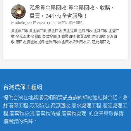
中
貴
回
泓丞貴金屬回收-貴金屬回收、收購、
金
收
屬
〉
買賣，24小時全省服務！
回
中
在
由
admin_ops
在 2023-11-21 -
留言功能已關閉
收
〈
貴
貴金屬回收 貴金屬回收-黃金回收-黃金提煉-金屑回收-金針回收-金鹽回
泓
金
收-金粒回收-金粉回收-鍍金回收-銀膠回收-銀膏回收,含金回收,金液回
丞
屬
收,銀回收,貴金屬提煉,金飾回收K金回收銀飾回收,鉑,鈀,銠等回收
貴
高
金
價
屬
回
回
收
收
2
-
4
貴
小
金
時
台灣環保工程網
屬
服
回
務
提供台灣在地與環保相關資訊查詢的網站連結與介紹，收
收
〉
錄環保工程,污染防治,資源回收,廢水處理工程,廢氣處理工
、
中
收
程,廢棄物檢測,廢棄物清運,廢棄物處理..的企業與環保機
購
構團體的名錄。
、
買