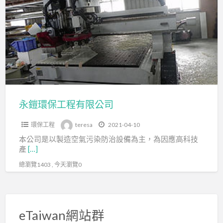
a
環
t
保
工
程
有
限
公
司
永鎧環保工程有限公司
環保工程
teresa
2021-04-10
本公司是以製造空氣污染防治設備為主，為因應高科技
產
[…]
總瀏覽1403 , 今天瀏覽0
eTaiwan網站群