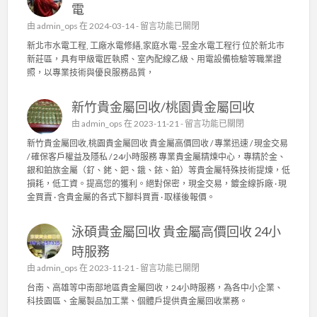
電
在
由
admin_ops
在 2024-03-14 -
留言功能已關閉
〈
新北市水電工程, 工廠水電修繕,家庭水電 -昱金水電工程行 位於新北市
新
新莊區，具有甲級電匠執照、室內配線乙級、用電設備檢驗等職業證
北
照，以專業技術與優良服務品質，
市
水
新竹貴金屬回收/桃園貴金屬回收
電
工
在
由
admin_ops
在 2023-11-21 -
留言功能已關閉
程
〈
新竹貴金屬回收,桃園貴金屬回收 貴金屬高價回收 / 專業迅速 / 現金交易
,
新
/ 確保客戶權益及隱私 / 24小時服務 專業貴金屬精煉中心，專精於金、
工
竹
銀和鉑族金屬（釕、銠、鈀、鋨、銥、鉑）等貴金屬特殊技術提煉，低
廠
貴
損耗，低工資。提高您的獲利。絕對保密，現金交易，鍍金線拆廠 · 現
水
金
金買賣 · 含貴金屬的各式下腳料買賣 · 取樣後報價。
電
屬
修
回
繕
泳碩貴金屬回收 貴金屬高價回收 24小
收
,
/
時服務
家
桃
庭
在
由
admin_ops
在 2023-11-21 -
留言功能已關閉
園
水
〈
貴
台南、高雄等中南部地區貴金屬回收，24小時服務，為各中小企業、
電
泳
金
科技園區、金屬製品加工業、個體戶提供貴金屬回收業務。
〉
碩
屬