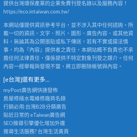
提供台灣環保產業的企業免費刊登名錄以及服務內容！
賣
，
https://eco.intaiwan.com.tw/
2
4
本網站僅提供資訊參考平台，並不涉入其中任何諮詢。所
小
時
載一切的資訊、文字、照片、圖形、廣告內容、或其他資
全
料，無論其為公開張貼或私下傳送，若有不實或違法情
省
事，均為『內容』提供者之責任，本網站概不負責也不承
服
務
擔任何法律責任，僅係提供不特定對象刊登之媒介。任何
！
內容一經舉報與發現不當，將立即刪除帳號與內容。
〉
中
[e台灣]還有更多…
myPost廣告網
快速發佈
房屋修繕
水電維修廠商名錄
行銷必用:台灣B2B
分類廣告
貼近日常的
eTaiwan廣告網
SEO搜尋引擎優化
增加外連
搜尋生活服務? 台灣
生活黃頁