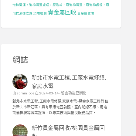
泡棉清運，泡棉清運處理，廢泡棉，廢泡棉清運，廢泡棉處理，廢
貴金屬回收
泡棉清運處理
環境檢測
貴金屬收購
網誌
新北市水電工程, 工廠水電修繕,
家庭水電
在
由
admin_ops
在 2024-03-14 -
留言功能已關閉
〈
新北市水電工程, 工廠水電修繕,家庭水電 -昱金水電工程行 位
新
於新北市新莊區，具有甲級電匠執照、室內配線乙級、用電
北
設備檢驗等職業證照，以專業技術與優良服務品質，
市
水
新竹貴金屬回收/桃園貴金屬回
電
工