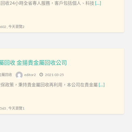
屬回收24小時全省專人服務，客戶包括個人、科技
[…]
竹
貴
金
02 , 今天瀏覽2
屬
回
收
屬回收 金揚貴金屬回收公司
金屬回收
editor2
2021-03-25
環保政策，秉持貴金屬回收再利用，本公司在貴金屬
[…]
65 , 今天瀏覽1