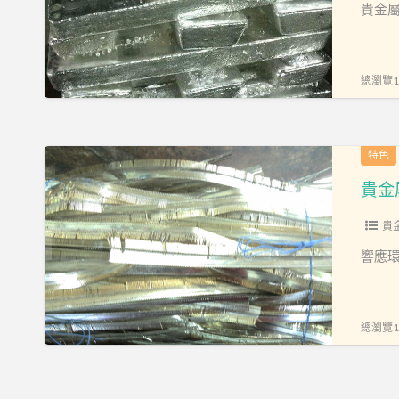
屬
貴金
回
收
桃
總瀏覽16
園
貴
金
貴
特色
屬
金
貴金
回
屬
收
回
貴
環
收
響應
球
金
貴
揚
金
貴
總瀏覽15
屬
金
回
屬
收
回