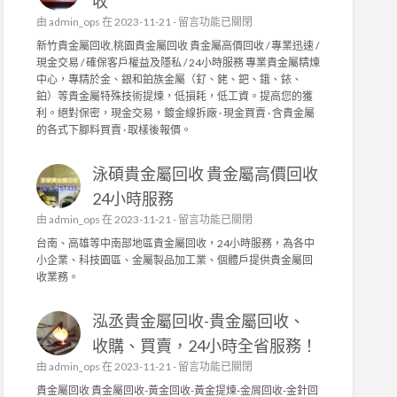
收
程
在
由
admin_ops
在 2023-11-21 -
留言功能已關閉
,
〈
工
新竹貴金屬回收,桃園貴金屬回收 貴金屬高價回收 / 專業迅速 /
新
廠
現金交易 / 確保客戶權益及隱私 / 24小時服務 專業貴金屬精煉
竹
水
中心，專精於金、銀和鉑族金屬（釕、銠、鈀、鋨、銥、
貴
電
鉑）等貴金屬特殊技術提煉，低損耗，低工資。提高您的獲
金
修
利。絕對保密，現金交易，鍍金線拆廠 · 現金買賣 · 含貴金屬
屬
繕
的各式下腳料買賣 · 取樣後報價。
回
,
收
家
泳碩貴金屬回收 貴金屬高價回收
/
庭
桃
水
24小時服務
園
電
在
由
admin_ops
在 2023-11-21 -
留言功能已關閉
貴
〉
〈
金
台南、高雄等中南部地區貴金屬回收，24小時服務，為各中
中
泳
屬
小企業、科技園區、金屬製品加工業、個體戶提供貴金屬回
碩
回
收業務。
貴
收
金
〉
泓丞貴金屬回收-貴金屬回收、
屬
中
回
收購、買賣，24小時全省服務！
收
在
由
admin_ops
在 2023-11-21 -
留言功能已關閉
貴
〈
金
貴金屬回收 貴金屬回收-黃金回收-黃金提煉-金屑回收-金針回