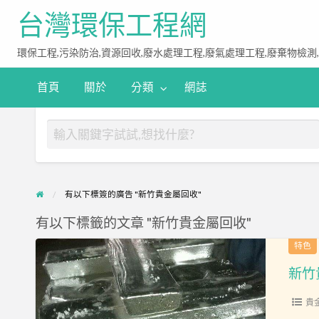
台灣環保工程網
環保工程,污染防治,資源回收,廢水處理工程,廢氣處理工程,廢棄物檢測
首頁
關於
分類
網誌
有以下標簽的廣告 "新竹貴金屬回收"
有以下標籤的文章 "新竹貴金屬回收"
新
特色
竹
貴
金
貴