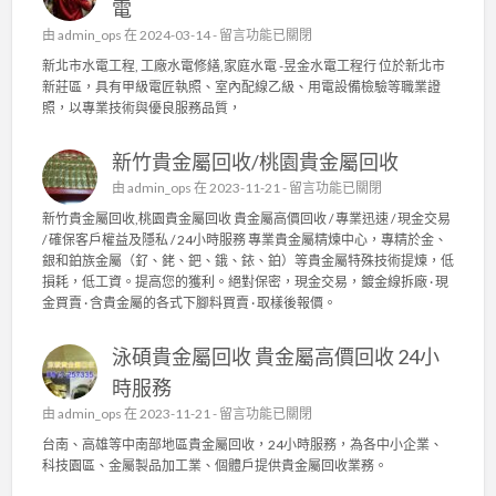
電
在
由
admin_ops
在 2024-03-14 -
留言功能已關閉
〈
新北市水電工程, 工廠水電修繕,家庭水電 -昱金水電工程行 位於新北市
新
新莊區，具有甲級電匠執照、室內配線乙級、用電設備檢驗等職業證
北
照，以專業技術與優良服務品質，
市
水
新竹貴金屬回收/桃園貴金屬回收
電
工
在
由
admin_ops
在 2023-11-21 -
留言功能已關閉
程
〈
新竹貴金屬回收,桃園貴金屬回收 貴金屬高價回收 / 專業迅速 / 現金交易
,
新
/ 確保客戶權益及隱私 / 24小時服務 專業貴金屬精煉中心，專精於金、
工
竹
銀和鉑族金屬（釕、銠、鈀、鋨、銥、鉑）等貴金屬特殊技術提煉，低
廠
貴
損耗，低工資。提高您的獲利。絕對保密，現金交易，鍍金線拆廠 · 現
水
金
金買賣 · 含貴金屬的各式下腳料買賣 · 取樣後報價。
電
屬
修
回
繕
泳碩貴金屬回收 貴金屬高價回收 24小
收
,
/
時服務
家
桃
庭
在
由
admin_ops
在 2023-11-21 -
留言功能已關閉
園
水
〈
貴
台南、高雄等中南部地區貴金屬回收，24小時服務，為各中小企業、
電
泳
金
科技園區、金屬製品加工業、個體戶提供貴金屬回收業務。
〉
碩
屬