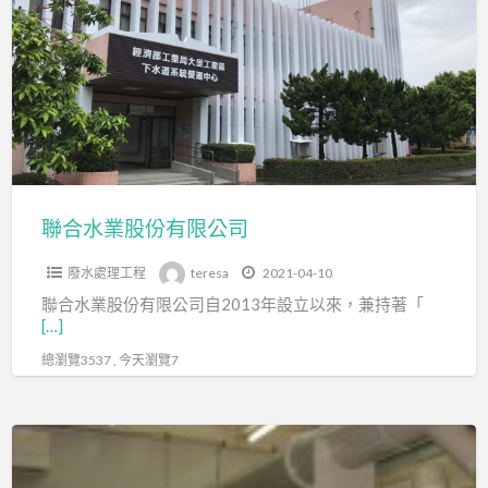
a
水
t
業
股
份
有
限
公
司
聯合水業股份有限公司
廢水處理工程
teresa
2021-04-10
聯合水業股份有限公司自2013年設立以來，兼持著「
[…]
總瀏覽3537 , 今天瀏覽7
誠
和