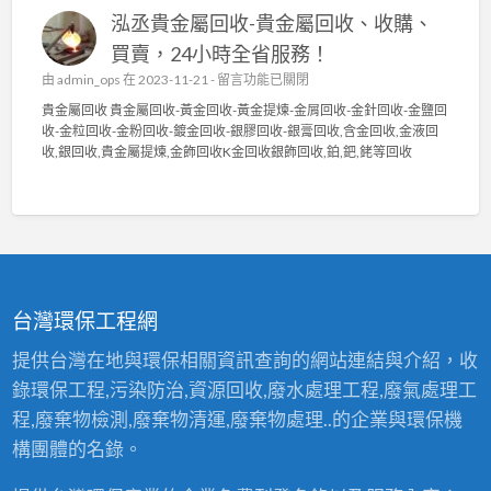
中
貴
回
泓丞貴金屬回收-貴金屬回收、收購、
金
收
屬
〉
買賣，24小時全省服務！
回
中
在
由
admin_ops
在 2023-11-21 -
留言功能已關閉
收
〈
貴
貴金屬回收 貴金屬回收-黃金回收-黃金提煉-金屑回收-金針回收-金鹽回
泓
金
收-金粒回收-金粉回收-鍍金回收-銀膠回收-銀膏回收,含金回收,金液回
丞
屬
收,銀回收,貴金屬提煉,金飾回收K金回收銀飾回收,鉑,鈀,銠等回收
貴
高
金
價
屬
回
回
收
收
2
-
4
貴
小
金
時
台灣環保工程網
屬
服
回
務
提供台灣在地與環保相關資訊查詢的網站連結與介紹，收
收
〉
錄環保工程,污染防治,資源回收,廢水處理工程,廢氣處理工
、
中
收
程,廢棄物檢測,廢棄物清運,廢棄物處理..的企業與環保機
購
構團體的名錄。
、
買