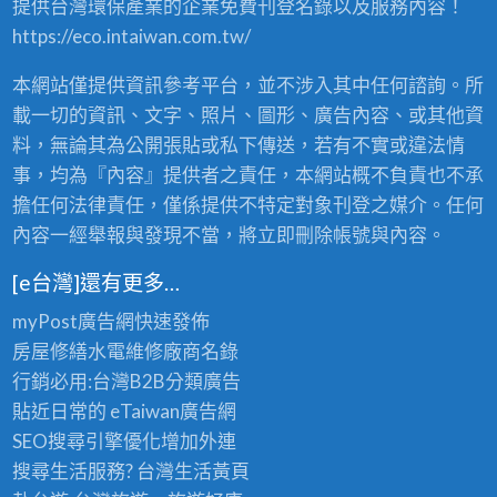
提供台灣環保產業的企業免費刊登名錄以及服務內容！
賣
，
https://eco.intaiwan.com.tw/
2
4
本網站僅提供資訊參考平台，並不涉入其中任何諮詢。所
小
時
載一切的資訊、文字、照片、圖形、廣告內容、或其他資
全
料，無論其為公開張貼或私下傳送，若有不實或違法情
省
事，均為『內容』提供者之責任，本網站概不負責也不承
服
務
擔任何法律責任，僅係提供不特定對象刊登之媒介。任何
！
內容一經舉報與發現不當，將立即刪除帳號與內容。
〉
中
[e台灣]還有更多…
myPost廣告網
快速發佈
房屋修繕
水電維修廠商名錄
行銷必用:台灣B2B
分類廣告
貼近日常的
eTaiwan廣告網
SEO搜尋引擎優化
增加外連
搜尋生活服務? 台灣
生活黃頁