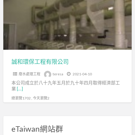
環
保
工
程
有
限
公
司
誠和環保工程有限公司
廢水處理工程
teresa
2021-04-10
本公司成立於八十九年五月於九十年四月取得經濟部工
業
[…]
總瀏覽1702 , 今天瀏覽2
eTaiwan網站群