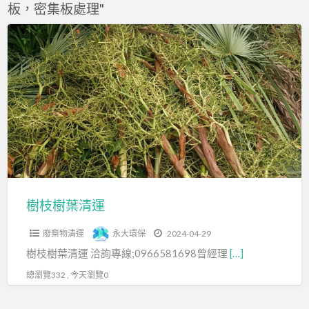
板，密集板處理"
f
a
樹
t
枝
樹
葉
清
運
樹枝樹葉清運
廢棄物清運
永大環保
2024-04-29
樹枝樹葉清運 洽詢專線;0966581698曾經理
[…]
總瀏覽332 , 今天瀏覽0