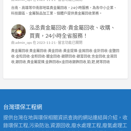
園
水
〈
貴
台南、高雄等中南部地區貴金屬回收，24小時服務，為各中小企業、
電
泳
金
科技園區、金屬製品加工業、個體戶提供貴金屬回收業務。
〉
碩
屬
中
貴
回
泓丞貴金屬回收-貴金屬回收、收購、
金
收
屬
〉
買賣，24小時全省服務！
回
中
在
由
admin_ops
在 2023-11-21 -
留言功能已關閉
收
〈
貴
貴金屬回收 貴金屬回收-黃金回收-黃金提煉-金屑回收-金針回收-金鹽回
泓
金
收-金粒回收-金粉回收-鍍金回收-銀膠回收-銀膏回收,含金回收,金液回
丞
屬
收,銀回收,貴金屬提煉,金飾回收K金回收銀飾回收,鉑,鈀,銠等回收
貴
高
金
價
屬
回
回
收
收
2
-
4
貴
小
金
時
台灣環保工程網
屬
服
回
務
提供台灣在地與環保相關資訊查詢的網站連結與介紹，收
收
〉
錄環保工程,污染防治,資源回收,廢水處理工程,廢氣處理工
、
中