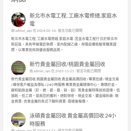
新北市水電工程, 工廠水電修繕,家庭水
電
在
由
admin_ops
在 2024-03-14 -
留言功能已關閉
〈
新北市水電工程, 工廠水電修繕,家庭水電 -昱金水電工程行 位於新北市
新
新莊區，具有甲級電匠執照、室內配線乙級、用電設備檢驗等職業證
北
照，以專業技術與優良服務品質，
市
水
新竹貴金屬回收/桃園貴金屬回收
電
工
在
由
admin_ops
在 2023-11-21 -
留言功能已關閉
程
〈
新竹貴金屬回收,桃園貴金屬回收 貴金屬高價回收 / 專業迅速 / 現金交易
,
新
/ 確保客戶權益及隱私 / 24小時服務 專業貴金屬精煉中心，專精於金、
工
竹
銀和鉑族金屬（釕、銠、鈀、鋨、銥、鉑）等貴金屬特殊技術提煉，低
廠
貴
損耗，低工資。提高您的獲利。絕對保密，現金交易，鍍金線拆廠 · 現
水
金
金買賣 · 含貴金屬的各式下腳料買賣 · 取樣後報價。
電
屬
修
回
繕
泳碩貴金屬回收 貴金屬高價回收 24小
收
,
/
時服務
家
桃
庭
在
由
admin_ops
在 2023-11-21 -
留言功能已關閉