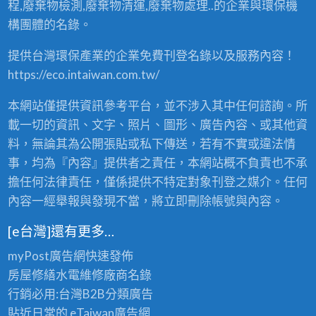
收
程,廢棄物檢測,廢棄物清運,廢棄物處理..的企業與環保機
購
構團體的名錄。
、
買
提供台灣環保產業的企業免費刊登名錄以及服務內容！
賣
，
https://eco.intaiwan.com.tw/
2
4
本網站僅提供資訊參考平台，並不涉入其中任何諮詢。所
小
時
載一切的資訊、文字、照片、圖形、廣告內容、或其他資
全
料，無論其為公開張貼或私下傳送，若有不實或違法情
省
事，均為『內容』提供者之責任，本網站概不負責也不承
服
務
擔任何法律責任，僅係提供不特定對象刊登之媒介。任何
！
內容一經舉報與發現不當，將立即刪除帳號與內容。
〉
中
[e台灣]還有更多…
myPost廣告網
快速發佈
房屋修繕
水電維修廠商名錄
行銷必用:台灣B2B
分類廣告
貼近日常的
eTaiwan廣告網