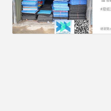
墊
廢
清
#廢紙
運
處
理
總瀏覽24