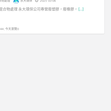
棄物處理
永大環保
2025-10-08
保
混合物處理 永大環保公司專營廢塑膠，廢橡膠，
[…]
公
司
廢
4 , 今天瀏覽0
棄
物
廢
棄
物
清
運
泡
棉
泡
棉
處