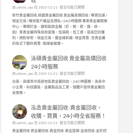
收
程
在
由
admin_ops
在 2023-11-21 -
留言功能已關閉
,
〈
工
新竹貴金屬回收,桃園貴金屬回收 貴金屬高價回收 / 專業迅速 /
新
廠
現金交易 / 確保客戶權益及隱私 / 24小時服務 專業貴金屬精煉
竹
水
中心，專精於金、銀和鉑族金屬（釕、銠、鈀、鋨、銥、
貴
電
鉑）等貴金屬特殊技術提煉，低損耗，低工資。提高您的獲
金
修
利。絕對保密，現金交易，鍍金線拆廠 · 現金買賣 · 含貴金屬
屬
繕
的各式下腳料買賣 · 取樣後報價。
回
,
收
家
泳碩貴金屬回收 貴金屬高價回收
/
庭
桃
水
24小時服務
園
電
在
由
admin_ops
在 2023-11-21 -
留言功能已關閉
貴
〉
〈
金
台南、高雄等中南部地區貴金屬回收，24小時服務，為各中
中
泳
屬
小企業、科技園區、金屬製品加工業、個體戶提供貴金屬回
碩
回
收業務。
貴
收
金
〉
泓丞貴金屬回收-貴金屬回收、
屬
中
回
收購、買賣，24小時全省服務！
收
在
由
admin_ops
在 2023-11-21 -
留言功能已關閉
貴
〈
金
貴金屬回收 貴金屬回收-黃金回收-黃金提煉-金屑回收-金針回