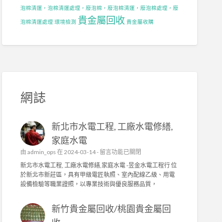
泡棉清運，泡棉清運處理，廢泡棉，廢泡棉清運，廢泡棉處理，廢
貴金屬回收
泡棉清運處理
環境檢測
貴金屬收購
網誌
新北市水電工程, 工廠水電修繕,
家庭水電
在
由
admin_ops
在 2024-03-14 -
留言功能已關閉
〈
新北市水電工程, 工廠水電修繕,家庭水電 -昱金水電工程行 位
新
於新北市新莊區，具有甲級電匠執照、室內配線乙級、用電
北
設備檢驗等職業證照，以專業技術與優良服務品質，
市
水
新竹貴金屬回收/桃園貴金屬回
電
工