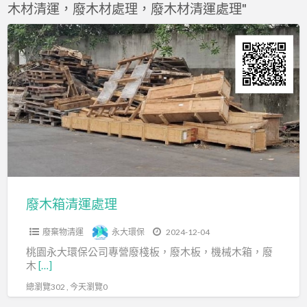
木材清運，廢木材處理，廢木材清運處理"
f
a
廢
t
木
箱
清
運
處
理
廢木箱清運處理
廢棄物清運
永大環保
2024-12-04
桃園永大環保公司專營廢棧板，廢木板，機械木箱，廢
木
[…]
總瀏覽302 , 今天瀏覽0