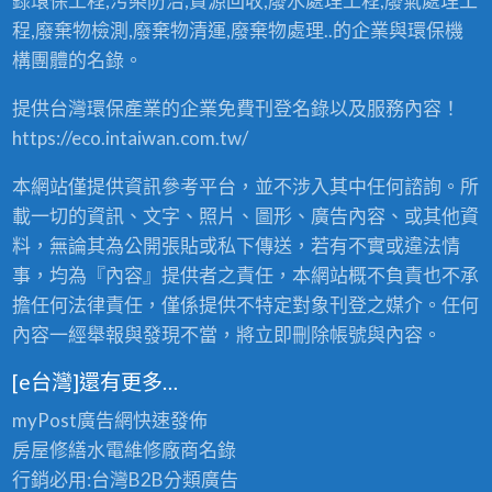
錄環保工程,污染防治,資源回收,廢水處理工程,廢氣處理工
、
中
收
程,廢棄物檢測,廢棄物清運,廢棄物處理..的企業與環保機
購
構團體的名錄。
、
買
提供台灣環保產業的企業免費刊登名錄以及服務內容！
賣
，
https://eco.intaiwan.com.tw/
2
4
本網站僅提供資訊參考平台，並不涉入其中任何諮詢。所
小
時
載一切的資訊、文字、照片、圖形、廣告內容、或其他資
全
料，無論其為公開張貼或私下傳送，若有不實或違法情
省
事，均為『內容』提供者之責任，本網站概不負責也不承
服
務
擔任何法律責任，僅係提供不特定對象刊登之媒介。任何
！
內容一經舉報與發現不當，將立即刪除帳號與內容。
〉
中
[e台灣]還有更多…
myPost廣告網
快速發佈
房屋修繕
水電維修廠商名錄
行銷必用:台灣B2B
分類廣告