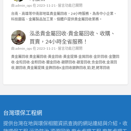
桃
庭
在
由
admin_ops
在 2023-11-21 -
留言功能已關閉
園
水
〈
貴
台南、高雄等中南部地區貴金屬回收，24小時服務，為各中小企業、
電
泳
金
科技園區、金屬製品加工業、個體戶提供貴金屬回收業務。
〉
碩
屬
中
貴
回
泓丞貴金屬回收-貴金屬回收、收購、
金
收
屬
〉
買賣，24小時全省服務！
回
中
在
由
admin_ops
在 2023-11-21 -
留言功能已關閉
收
〈
貴
貴金屬回收 貴金屬回收-黃金回收-黃金提煉-金屑回收-金針回收-金鹽回
泓
金
收-金粒回收-金粉回收-鍍金回收-銀膠回收-銀膏回收,含金回收,金液回
丞
屬
收,銀回收,貴金屬提煉,金飾回收K金回收銀飾回收,鉑,鈀,銠等回收
貴
高
金
價
屬
回
回
收
收
2
-
4
貴
小
金
時
台灣環保工程網
屬
服
回
務
提供台灣在地與環保相關資訊查詢的網站連結與介紹，收
收
〉