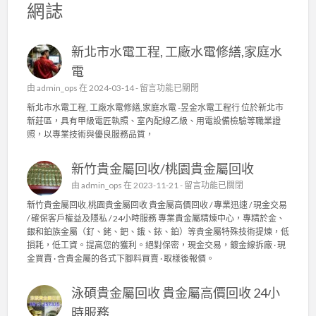
網誌
新北市水電工程, 工廠水電修繕,家庭水
電
在
由
admin_ops
在 2024-03-14 -
留言功能已關閉
〈
新北市水電工程, 工廠水電修繕,家庭水電 -昱金水電工程行 位於新北市
新
新莊區，具有甲級電匠執照、室內配線乙級、用電設備檢驗等職業證
北
照，以專業技術與優良服務品質，
市
水
新竹貴金屬回收/桃園貴金屬回收
電
工
在
由
admin_ops
在 2023-11-21 -
留言功能已關閉
程
〈
新竹貴金屬回收,桃園貴金屬回收 貴金屬高價回收 / 專業迅速 / 現金交易
,
新
/ 確保客戶權益及隱私 / 24小時服務 專業貴金屬精煉中心，專精於金、
工
竹
銀和鉑族金屬（釕、銠、鈀、鋨、銥、鉑）等貴金屬特殊技術提煉，低
廠
貴
損耗，低工資。提高您的獲利。絕對保密，現金交易，鍍金線拆廠 · 現
水
金
金買賣 · 含貴金屬的各式下腳料買賣 · 取樣後報價。
電
屬
修
回
繕
泳碩貴金屬回收 貴金屬高價回收 24小
收
,
/
時服務
家